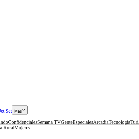
Jet Set
Más
ndo
Confidenciales
Semana TV
Gente
Especiales
Arcadia
Tecnología
Tur
a Rural
Mujeres