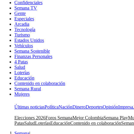
Confidenciales
Semana TV
Gente
Especiales
Arcadia
Tecnología
Turismo
Estados Unidos
Vehículos
Semana Sostenible
Finanzas Personales
4 Patas
Salud
Loterías
Educación
Contenido en colaboración
Semana Rural
Mujeres
Últimas noticias
Política
Nación
Dinero
Deportes
Opinión
Impresa
Elecciones 2026
Foros Semana
Mejor Colombia
Semana Play
Mu
Patas
Salud
Loterías
Educación
Contenido en colaboración
Seman
Semana
|