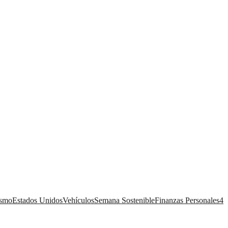
ismo
Estados Unidos
Vehículos
Semana Sostenible
Finanzas Personales
4