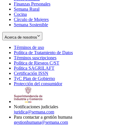
Finanzas Personales
Semana Rural
Cocina
Círculo de Mujeres
Semana Sostenible
Acerca de nosotros
Términos de uso
Opens
Política de Tratamiento de Datos
in
Opens
Términos suscripciones
new
Opens
in
Política de Riesgos C/ST
window
in
Opens
new
Política SAGRILAFT
Opens
new
in
window
Certificación ISSN
Opens
in
window
new
TyC Plan de Gobierno
in
new
Opens
window
Protección del consumidor
new
window
in
Opens
window
new
in
window
new
window
Notificaciones judiciales
juridica@semana.com
Para contactar a gestión humana
gestionhumana@semana.com