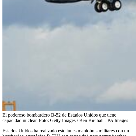
El poderoso bombardero B-52 de Estados Unidos que tiene
capacidad nuclear.
Foto:
Getty Images / Ben Birchall - PA Images
Estados Unidos ha realizado este lunes maniobras militares con un