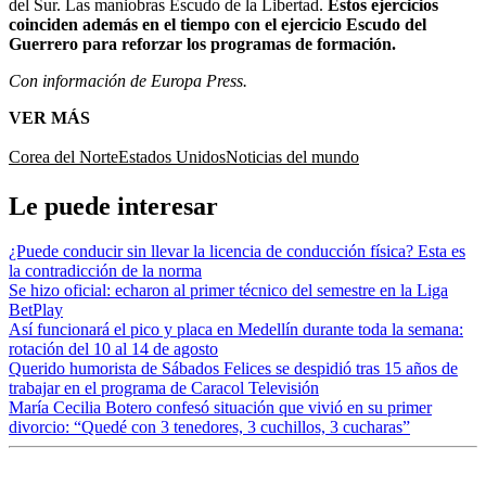
del Sur. Las maniobras Escudo de la Libertad.
Estos ejercicios
coinciden además en el tiempo con el ejercicio Escudo del
Guerrero para reforzar los programas de formación.
Con información de Europa Press.
VER MÁS
Corea del Norte
Estados Unidos
Noticias del mundo
Le puede interesar
¿Puede conducir sin llevar la licencia de conducción física? Esta es
la contradicción de la norma
Se hizo oficial: echaron al primer técnico del semestre en la Liga
BetPlay
Así funcionará el pico y placa en Medellín durante toda la semana:
rotación del 10 al 14 de agosto
Querido humorista de Sábados Felices se despidió tras 15 años de
trabajar en el programa de Caracol Televisión
María Cecilia Botero confesó situación que vivió en su primer
divorcio: “Quedé con 3 tenedores, 3 cuchillos, 3 cucharas”