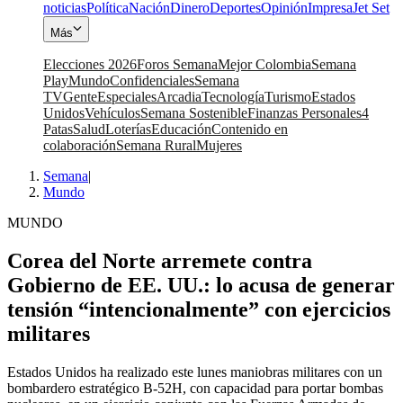
noticias
Política
Nación
Dinero
Deportes
Opinión
Impresa
Jet Set
Más
Elecciones 2026
Foros Semana
Mejor Colombia
Semana
Play
Mundo
Confidenciales
Semana
TV
Gente
Especiales
Arcadia
Tecnología
Turismo
Estados
Unidos
Vehículos
Semana Sostenible
Finanzas Personales
4
Patas
Salud
Loterías
Educación
Contenido en
colaboración
Semana Rural
Mujeres
Semana
|
Mundo
MUNDO
Corea del Norte arremete contra
Gobierno de EE. UU.: lo acusa de generar
tensión “intencionalmente” con ejercicios
militares
Estados Unidos ha realizado este lunes maniobras militares con un
bombardero estratégico B-52H, con capacidad para portar bombas