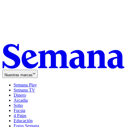
Nuestras marcas
Semana Play
Semana TV
Dinero
Arcadia
Soho
Opens
Fucsia
in
Opens
4 Patas
new
in
Educación
window
new
Foros Semana
window