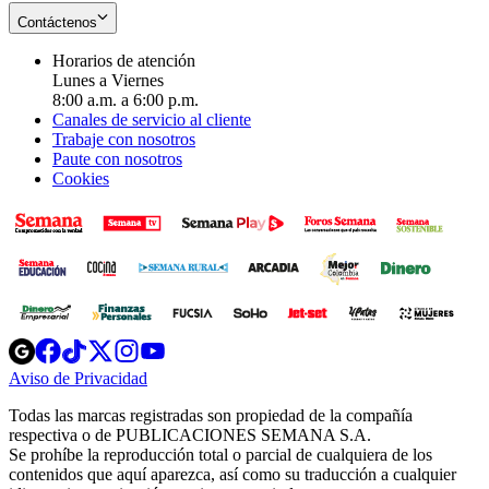
Contáctenos
Horarios de atención
Lunes a Viernes
8:00 a.m. a 6:00 p.m.
Canales de servicio al cliente
Trabaje con nosotros
Paute con nosotros
Cookies
Opens
Opens
Opens
Opens
Opens
in
in
in
in
in
Aviso de Privacidad
Opens
new
new
new
new
new
in
window
window
window
window
window
Todas las marcas registradas son propiedad de la compañía
new
respectiva o de PUBLICACIONES SEMANA S.A.
window
Se prohíbe la reproducción total o parcial de cualquiera de los
contenidos que aquí aparezca, así como su traducción a cualquier