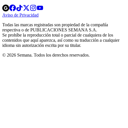
Opens
Opens
Opens
Opens
Opens
in
in
in
in
in
Aviso de Privacidad
Opens
new
new
new
new
new
in
window
window
window
window
window
Todas las marcas registradas son propiedad de la compañía
new
respectiva o de PUBLICACIONES SEMANA S.A.
window
Se prohíbe la reproducción total o parcial de cualquiera de los
contenidos que aquí aparezca, así como su traducción a cualquier
idioma sin autorización escrita por su titular.
© 2026 Semana. Todos los derechos reservados.