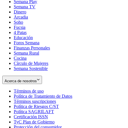
Semana Play
Semana TV
Dinero
Arcadia
Soho
Opens
Fucsia
in
Opens
4 Patas
new
in
Educación
window
new
Foros Semana
window
Finanzas Personales
Semana Rural
Cocina
Círculo de Mujeres
Semana Sostenible
Acerca de nosotros
Términos de uso
Opens
Política de Tratamiento de Datos
in
Opens
Términos suscripciones
new
Opens
in
Política de Riesgos C/ST
window
in
Opens
new
Política SAGRILAFT
Opens
new
in
window
Certificación ISSN
Opens
in
window
new
TyC Plan de Gobierno
in
new
Opens
window
Protección del consumidor
new
window
in
Opens