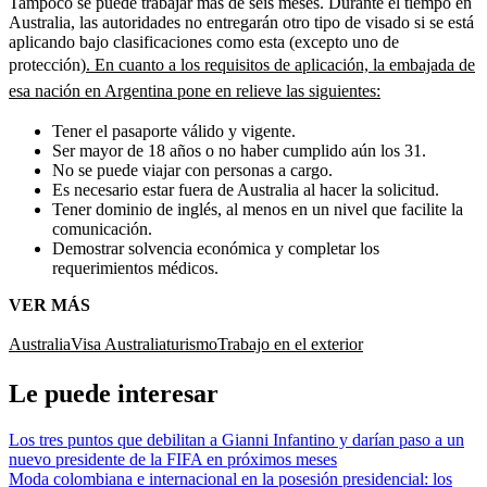
Tampoco se puede trabajar más de seis meses. Durante el tiempo en
Australia, las autoridades no entregarán otro tipo de visado si se está
aplicando bajo clasificaciones como esta (excepto uno de
protección)
. En cuanto a los requisitos de aplicación, la embajada de
esa nación en Argentina pone en relieve las siguientes:
Tener el pasaporte válido y vigente.
Ser mayor de 18 años o no haber cumplido aún los 31.
No se puede viajar con personas a cargo.
Es necesario estar fuera de Australia al hacer la solicitud.
Tener dominio de inglés, al menos en un nivel que facilite la
comunicación.
Demostrar solvencia económica y completar los
requerimientos médicos.
VER MÁS
Australia
Visa Australia
turismo
Trabajo en el exterior
Le puede interesar
Los tres puntos que debilitan a Gianni Infantino y darían paso a un
nuevo presidente de la FIFA en próximos meses
Moda colombiana e internacional en la posesión presidencial: los