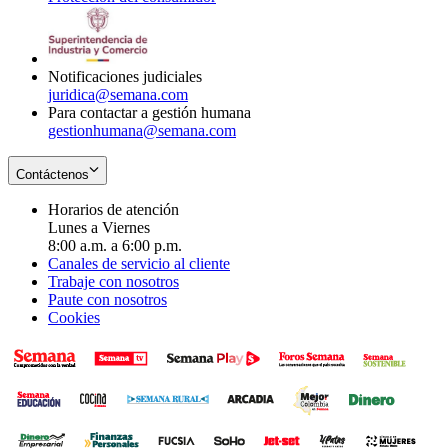
window
new
in
window
new
window
Notificaciones judiciales
juridica@semana.com
Para contactar a gestión humana
gestionhumana@semana.com
Contáctenos
Horarios de atención
Lunes a Viernes
8:00 a.m. a 6:00 p.m.
Canales de servicio al cliente
Trabaje con nosotros
Paute con nosotros
Cookies