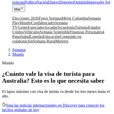
noticias
Política
Nación
Dinero
Deportes
Opinión
Impresa
Jet Set
Más
Elecciones 2026
Foros Semana
Mejor Colombia
Semana
Play
Mundo
Confidenciales
Semana
TV
Gente
Especiales
Arcadia
Tecnología
Turismo
Estados
Unidos
Vehículos
Semana Sostenible
Finanzas Personales
4
Patas
Salud
Loterías
Educación
Contenido en
colaboración
Semana Rural
Mujeres
Semana
|
Mundo
Mundo
¿Cuánto vale la visa de turista para
Australia? Esto es lo que necesita saber
El lapso máximo con visa de turista va desde los tres meses hasta el
año.
Siga las noticias internacionales en Discover para conocer los
hechos globales de hoy