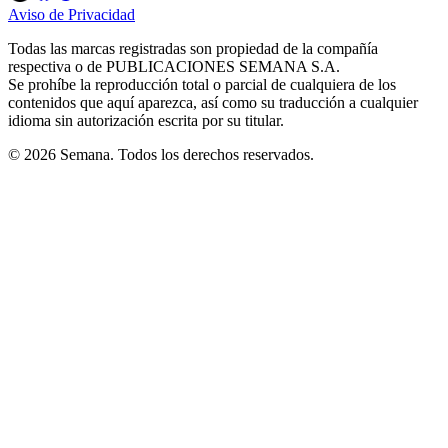
in
in
in
in
in
Aviso de Privacidad
Opens
new
new
new
new
new
in
window
window
window
window
window
Todas las marcas registradas son propiedad de la compañía
new
respectiva o de PUBLICACIONES SEMANA S.A.
window
Se prohíbe la reproducción total o parcial de cualquiera de los
contenidos que aquí aparezca, así como su traducción a cualquier
idioma sin autorización escrita por su titular.
© 2026 Semana. Todos los derechos reservados.