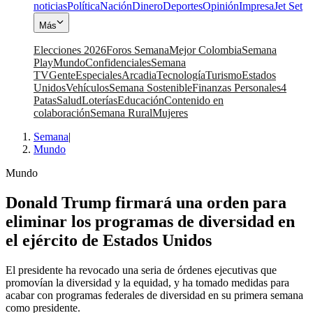
noticias
Política
Nación
Dinero
Deportes
Opinión
Impresa
Jet Set
Más
Elecciones 2026
Foros Semana
Mejor Colombia
Semana
Play
Mundo
Confidenciales
Semana
TV
Gente
Especiales
Arcadia
Tecnología
Turismo
Estados
Unidos
Vehículos
Semana Sostenible
Finanzas Personales
4
Patas
Salud
Loterías
Educación
Contenido en
colaboración
Semana Rural
Mujeres
Semana
|
Mundo
Mundo
Donald Trump firmará una orden para
eliminar los programas de diversidad en
el ejército de Estados Unidos
El presidente ha revocado una seria de órdenes ejecutivas que
promovían la diversidad y la equidad, y ha tomado medidas para
acabar con programas federales de diversidad en su primera semana
como presidente.