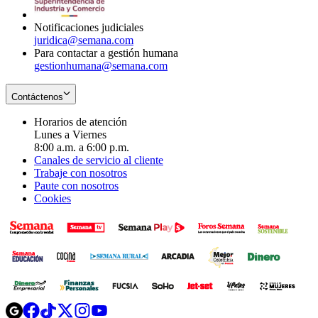
window
Notificaciones judiciales
juridica@semana.com
Para contactar a gestión humana
gestionhumana@semana.com
Contáctenos
Horarios de atención
Lunes a Viernes
8:00 a.m. a 6:00 p.m.
Canales de servicio al cliente
Trabaje con nosotros
Paute con nosotros
Cookies
Opens
Opens
Opens
Opens
Opens