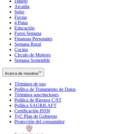
Dinero
Arcadia
Soho
Opens
Fucsia
in
Opens
4 Patas
new
in
Educación
window
new
Foros Semana
window
Finanzas Personales
Semana Rural
Cocina
Círculo de Mujeres
Semana Sostenible
Acerca de nosotros
Términos de uso
Opens
Política de Tratamiento de Datos
in
Opens
Términos suscripciones
new
Opens
in
Política de Riesgos C/ST
window
in
Opens
new
Política SAGRILAFT
Opens
new
in
window
Certificación ISSN
Opens
in
window
new
TyC Plan de Gobierno
in
new
Opens
window
Protección del consumidor
new
window
in
Opens
window
new
in
window
new