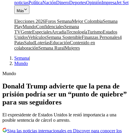
noticias
Política
Nación
Dinero
Deportes
Opinión
Impresa
Jet Set
Más
Elecciones 2026
Foros Semana
Mejor Colombia
Semana
Play
Mundo
Confidenciales
Semana
TV
Gente
Especiales
Arcadia
Tecnología
Turismo
Estados
Unidos
Vehículos
Semana Sostenible
Finanzas Personales
4
Patas
Salud
Loterías
Educación
Contenido en
colaboración
Semana Rural
Mujeres
Semana
|
Mundo
Mundo
Donald Trump advierte que la pena de
prisión podría ser un “punto de quiebre”
para sus seguidores
El expresidente de Estados Unidos le restó importancia a una
posible sentencia de cárcel o arresto.
Siga las noticias internacionales en Discover para conocer los