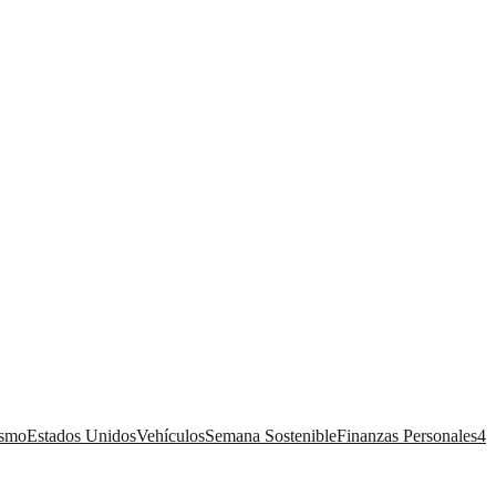
ismo
Estados Unidos
Vehículos
Semana Sostenible
Finanzas Personales
4