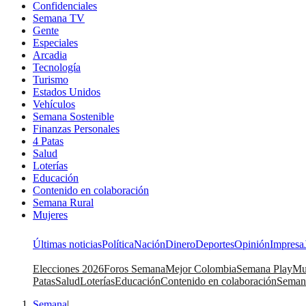
Confidenciales
Semana TV
Gente
Especiales
Arcadia
Tecnología
Turismo
Estados Unidos
Vehículos
Semana Sostenible
Finanzas Personales
4 Patas
Salud
Loterías
Educación
Contenido en colaboración
Semana Rural
Mujeres
Últimas noticias
Política
Nación
Dinero
Deportes
Opinión
Impresa
Elecciones 2026
Foros Semana
Mejor Colombia
Semana Play
Mu
Patas
Salud
Loterías
Educación
Contenido en colaboración
Seman
Semana
|