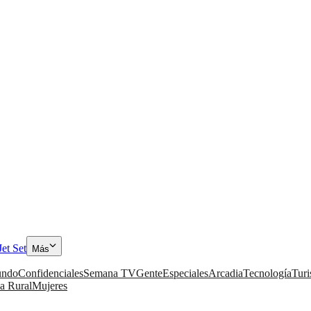
Jet Set
Más
ndo
Confidenciales
Semana TV
Gente
Especiales
Arcadia
Tecnología
Tur
a Rural
Mujeres