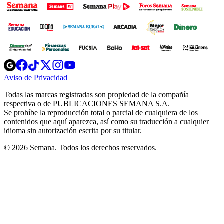
Opens
Opens
Opens
Opens
Opens
in
in
in
in
in
Aviso de Privacidad
Opens
new
new
new
new
new
in
window
window
window
window
window
Todas las marcas registradas son propiedad de la compañía
new
respectiva o de PUBLICACIONES SEMANA S.A.
window
Se prohíbe la reproducción total o parcial de cualquiera de los
contenidos que aquí aparezca, así como su traducción a cualquier
idioma sin autorización escrita por su titular.
© 2026 Semana. Todos los derechos reservados.