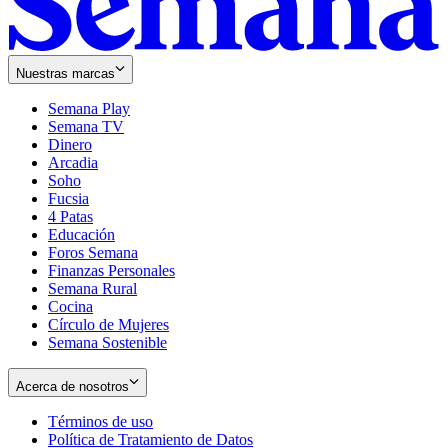
Nuestras marcas
Semana Play
Semana TV
Dinero
Arcadia
Soho
Opens
Fucsia
in
Opens
4 Patas
new
in
Educación
window
new
Foros Semana
window
Finanzas Personales
Semana Rural
Cocina
Círculo de Mujeres
Semana Sostenible
Acerca de nosotros
Términos de uso
Opens
Política de Tratamiento de Datos
in
Opens