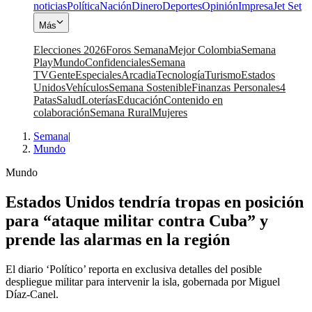
noticias
Política
Nación
Dinero
Deportes
Opinión
Impresa
Jet Set
Más
Elecciones 2026
Foros Semana
Mejor Colombia
Semana
Play
Mundo
Confidenciales
Semana
TV
Gente
Especiales
Arcadia
Tecnología
Turismo
Estados
Unidos
Vehículos
Semana Sostenible
Finanzas Personales
4
Patas
Salud
Loterías
Educación
Contenido en
colaboración
Semana Rural
Mujeres
Semana
|
Mundo
Mundo
Estados Unidos tendría tropas en posición
para “ataque militar contra Cuba” y
prende las alarmas en la región
El diario ‘Político’ reporta en exclusiva detalles del posible
despliegue militar para intervenir la isla, gobernada por Miguel
Díaz-Canel.