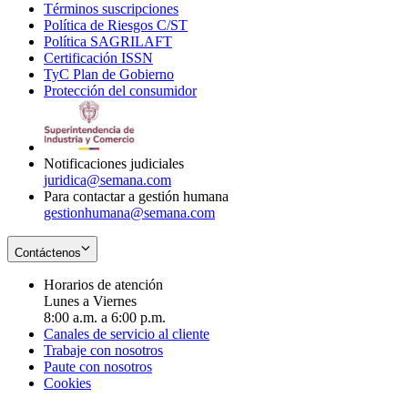
Términos suscripciones
new
Opens
in
Política de Riesgos C/ST
window
in
Opens
new
Política SAGRILAFT
Opens
new
in
window
Certificación ISSN
Opens
in
window
new
TyC Plan de Gobierno
in
new
Opens
window
Protección del consumidor
new
window
in
Opens
window
new
in
window
new
window
Notificaciones judiciales
juridica@semana.com
Para contactar a gestión humana
gestionhumana@semana.com
Contáctenos
Horarios de atención
Lunes a Viernes
8:00 a.m. a 6:00 p.m.
Canales de servicio al cliente
Trabaje con nosotros
Paute con nosotros
Cookies