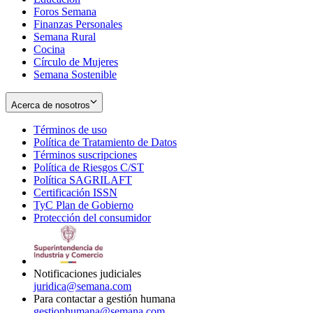
Foros Semana
window
Finanzas Personales
Semana Rural
Cocina
Círculo de Mujeres
Semana Sostenible
Acerca de nosotros
Términos de uso
Opens
Política de Tratamiento de Datos
in
Opens
Términos suscripciones
new
Opens
in
Política de Riesgos C/ST
window
in
Opens
new
Política SAGRILAFT
Opens
new
in
window
Certificación ISSN
Opens
in
window
new
TyC Plan de Gobierno
in
new
Opens
window
Protección del consumidor
new
window
in
Opens
window
new
in
window
new
window
Notificaciones judiciales
juridica@semana.com
Para contactar a gestión humana
gestionhumana@semana.com