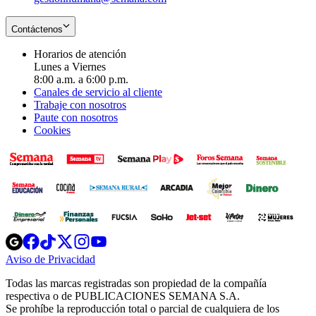
Contáctenos
Horarios de atención
Lunes a Viernes
8:00 a.m. a 6:00 p.m.
Canales de servicio al cliente
Trabaje con nosotros
Paute con nosotros
Cookies
Opens
Opens
Opens
Opens
Opens
in
in
in
in
in
Aviso de Privacidad
Opens
new
new
new
new
new
in
window
window
window
window
window
Todas las marcas registradas son propiedad de la compañía
new
respectiva o de PUBLICACIONES SEMANA S.A.
window
Se prohíbe la reproducción total o parcial de cualquiera de los