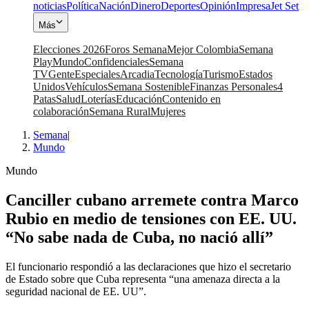
noticias
Política
Nación
Dinero
Deportes
Opinión
Impresa
Jet Set
Más
Elecciones 2026
Foros Semana
Mejor Colombia
Semana
Play
Mundo
Confidenciales
Semana
TV
Gente
Especiales
Arcadia
Tecnología
Turismo
Estados
Unidos
Vehículos
Semana Sostenible
Finanzas Personales
4
Patas
Salud
Loterías
Educación
Contenido en
colaboración
Semana Rural
Mujeres
Semana
|
Mundo
Mundo
Canciller cubano arremete contra Marco
Rubio en medio de tensiones con EE. UU.
“No sabe nada de Cuba, no nació allí”
El funcionario respondió a las declaraciones que hizo el secretario
de Estado sobre que Cuba representa “una amenaza directa a la
seguridad nacional de EE. UU”.