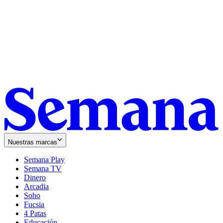
Nuestras marcas
Semana Play
Semana TV
Dinero
Arcadia
Soho
Opens
Fucsia
in
Opens
4 Patas
new
in
Educación
window
new