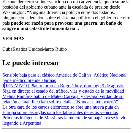
El canciller cerró su intervención con una advertencia que resume la
posición del gobierno cubano ante la escalada de presión desde
Washington: “Ninguna diferencia política entre dos Estados,
ninguna consideración sobre el sistema político o el gobierno de otro
país
puede ser razón para provocar una guerra, un baño de
sangre o una catástrofe humanitaria".
VER MÁS
Cuba
Estados Unidos
Marco Rubio
Le puede interesar
Sensible baja para el clásico América de Cali vs. Atlético Nacional:
parte médico prende alarmas
🔴EN VIVO | Plan retorno en Bogotá hoy, domingo 9 de agosto |
Siga en directo el estado del tráfico, vías y estado de la movilidad
Melina Ramírez habló de Mateo Carvajal y destapó verdad de su
relación actual; fue clara sobre detalle: “Nunca se me ocurrió”
La otra cara de los carros eléctricos: se abre una nueva puja en
Europa sobre las reglas para los fabricantes de estos vehículos
Primeras imágenes de Messi tras la muerte de su papá: así se le vio
llegando a Argentina