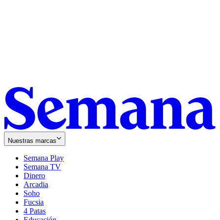
Nuestras marcas
Semana Play
Semana TV
Dinero
Arcadia
Soho
Opens
Fucsia
in
Opens
4 Patas
new
in
Educación
window
new