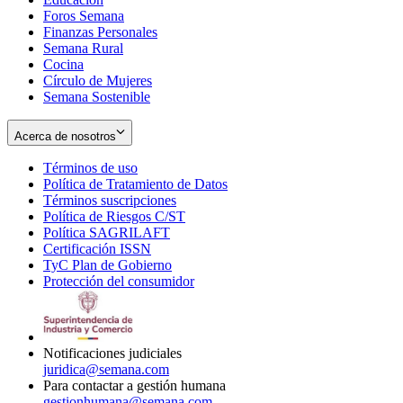
Foros Semana
window
Finanzas Personales
Semana Rural
Cocina
Círculo de Mujeres
Semana Sostenible
Acerca de nosotros
Términos de uso
Opens
Política de Tratamiento de Datos
in
Opens
Términos suscripciones
new
Opens
in
Política de Riesgos C/ST
window
in
Opens
new
Política SAGRILAFT
Opens
new
in
window
Certificación ISSN
Opens
in
window
new
TyC Plan de Gobierno
in
new
Opens
window
Protección del consumidor
new
window
in
Opens
window
new
in
window
new
window
Notificaciones judiciales
juridica@semana.com
Para contactar a gestión humana
gestionhumana@semana.com