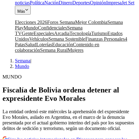
noticias
Política
Nación
Dinero
Deportes
Opinión
Impresa
Jet Set
Más
Elecciones 2026
Foros Semana
Mejor Colombia
Semana
Play
Mundo
Confidenciales
Semana
TV
Gente
Especiales
Arcadia
Tecnología
Turismo
Estados
Unidos
Vehículos
Semana Sostenible
Finanzas Personales
4
Patas
Salud
Loterías
Educación
Contenido en
colaboración
Semana Rural
Mujeres
Semana
|
Mundo
MUNDO
Fiscalía de Bolivia ordena detener al
expresidente Evo Morales
La entidad ordenó este miércoles la aprehensión del expresidente
Evo Morales, asilado en Argentina, en el marco de la denuncia
presentada por el actual gobierno interino del país por los supuestos
delitos de sedición y terrorismo, según un documento oficial.