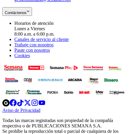
Contáctenos
Horarios de atención
Lunes a Viernes
8:00 a.m. a 6:00 p.m.
Canales de servicio al cliente
Trabaje con nosotros
Paute con nosotros
Cookies
Opens
Opens
Opens
Opens
Opens
in
in
in
in
in
Aviso de Privacidad
Opens
new
new
new
new
new
in
window
window
window
window
window
Todas las marcas registradas son propiedad de la compañía
new
respectiva o de PUBLICACIONES SEMANA S.A.
window
Se prohíbe la reproducción total o parcial de cualquiera de los