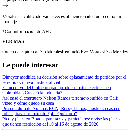
Morales ha calificado varias veces al mencionado audio como un
montaje.
*Con información de AFP.
VER MÁS
Orden de captura a Evo Morales
Renunció Evo Morales
Evo Morales
Le puede interesar
Dimayor modifica su decisión sobre aplazamiento de partidos por el
terremoto: nueva medida oficial
El incentivo del Gobierno para producir motos eléctricas en
Colombia: ¿Crecerá la industria?
Así pasó el exarquero Nélson Ramos terremoto sufrido en Cali:
video y cómo quedó su casa
Presentadora de Noticias RCN, Rossy Lemos, mostró su casa en
ruinas, tras terremoto de 7,4: “Qué duro”
Pico y placa en Bogotá para taxis y particulares: revise las placas
que tienen restricción del 10 al 16 de agosto de 2026