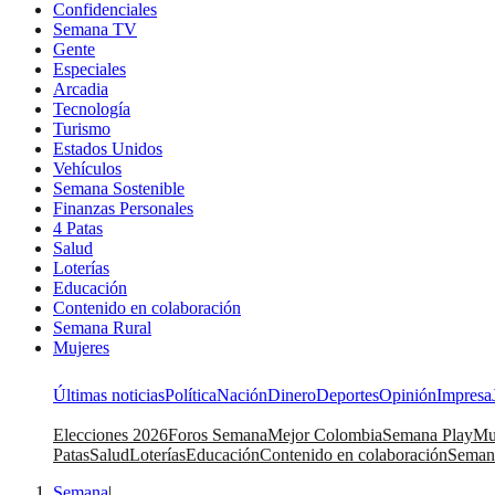
Confidenciales
Semana TV
Gente
Especiales
Arcadia
Tecnología
Turismo
Estados Unidos
Vehículos
Semana Sostenible
Finanzas Personales
4 Patas
Salud
Loterías
Educación
Contenido en colaboración
Semana Rural
Mujeres
Últimas noticias
Política
Nación
Dinero
Deportes
Opinión
Impresa
Elecciones 2026
Foros Semana
Mejor Colombia
Semana Play
Mu
Patas
Salud
Loterías
Educación
Contenido en colaboración
Seman
Semana
|