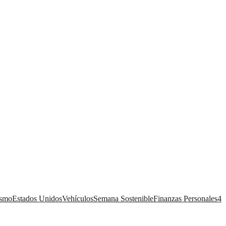
ismo
Estados Unidos
Vehículos
Semana Sostenible
Finanzas Personales
4