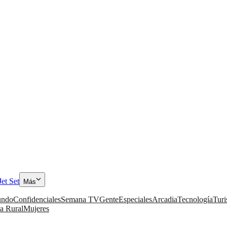
Jet Set
Más
ndo
Confidenciales
Semana TV
Gente
Especiales
Arcadia
Tecnología
Tur
a Rural
Mujeres