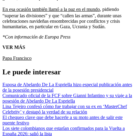
En esa ocasión también llamó a la paz en el mundo
, pidiendo
“superar las divisiones” y que “callen las armas”, durante unas
celebraciones navideñas ensombrecidas por conflictos y crisis
humanitarias, en particular en Gaza, Ucrania y Sudán.
*Con información de Europa Press
VER MÁS
Papa Francisco
Le puede interesar
Esposa de Abelardo De La Espriella hizo especial publicación antes
de la posesión presidencial
Comunicado oficial de la FCF sobre Gianni Infantino y su viaje a la
posesión de Abelardo De La Espriella
Lina Tejeiro confesó cómo fue trabajar con su ex en ‘MasterChef
Celebrity’ y destapó la verdad de su relación
El chequeo clave que debe hacerle a su moto antes de salir este
puente festivo
Los siete colombianos que estarían confirmados para la Vuelta a
España 2026: salió la lista