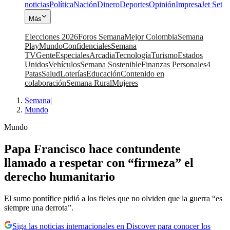
noticias
Política
Nación
Dinero
Deportes
Opinión
Impresa
Jet Set
Más
Elecciones 2026
Foros Semana
Mejor Colombia
Semana
Play
Mundo
Confidenciales
Semana
TV
Gente
Especiales
Arcadia
Tecnología
Turismo
Estados
Unidos
Vehículos
Semana Sostenible
Finanzas Personales
4
Patas
Salud
Loterías
Educación
Contenido en
colaboración
Semana Rural
Mujeres
Semana
|
Mundo
Mundo
Papa Francisco hace contundente
llamado a respetar con “firmeza” el
derecho humanitario
El sumo pontífice pidió a los fieles que no olviden que la guerra “es
siempre una derrota”.
Siga las noticias internacionales en Discover para conocer los