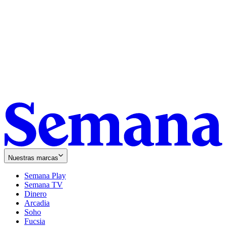
Nuestras marcas
Semana Play
Semana TV
Dinero
Arcadia
Soho
Opens
Fucsia
in
Opens