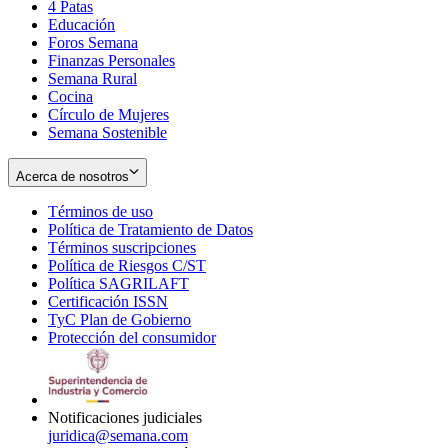
4 Patas
new
in
Educación
window
new
Foros Semana
window
Finanzas Personales
Semana Rural
Cocina
Círculo de Mujeres
Semana Sostenible
Acerca de nosotros
Términos de uso
Opens
Política de Tratamiento de Datos
in
Opens
Términos suscripciones
new
Opens
in
Política de Riesgos C/ST
window
in
Opens
new
Política SAGRILAFT
Opens
new
in
window
Certificación ISSN
Opens
in
window
new
TyC Plan de Gobierno
in
new
Opens
window
Protección del consumidor
new
window
in
Opens
window
new
in
window
new
window
Notificaciones judiciales
juridica@semana.com