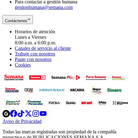
Para contactar a gestión humana
gestionhumana@semana.com
Contáctenos
Horarios de atención
Lunes a Viernes
8:00 a.m. a 6:00 p.m.
Canales de servicio al cliente
Trabaje con nosotros
Paute con nosotros
Cookies
Opens
Opens
Opens
Opens
Opens
in
in
in
in
in
Aviso de Privacidad
Opens
new
new
new
new
new
in
window
window
window
window
window
Todas las marcas registradas son propiedad de la compañía
new
respectiva o de PUBLICACIONES SEMANA S.A.
window