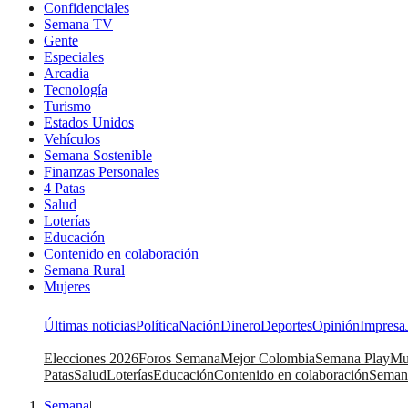
Confidenciales
Semana TV
Gente
Especiales
Arcadia
Tecnología
Turismo
Estados Unidos
Vehículos
Semana Sostenible
Finanzas Personales
4 Patas
Salud
Loterías
Educación
Contenido en colaboración
Semana Rural
Mujeres
Últimas noticias
Política
Nación
Dinero
Deportes
Opinión
Impresa
Elecciones 2026
Foros Semana
Mejor Colombia
Semana Play
Mu
Patas
Salud
Loterías
Educación
Contenido en colaboración
Seman
Semana
|