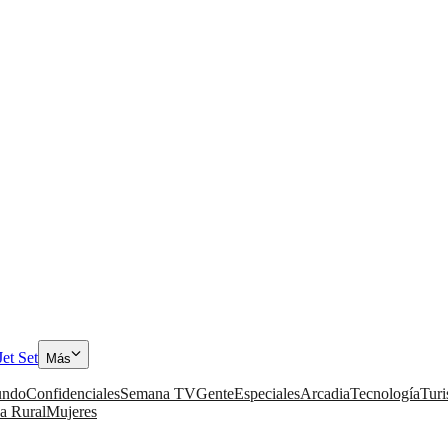
Jet Set
Más
ndo
Confidenciales
Semana TV
Gente
Especiales
Arcadia
Tecnología
Tur
a Rural
Mujeres