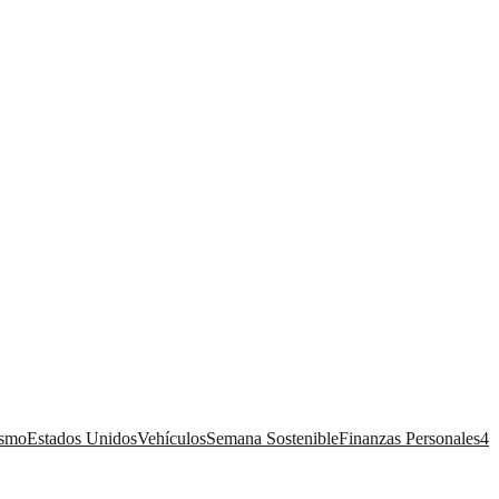
ismo
Estados Unidos
Vehículos
Semana Sostenible
Finanzas Personales
4