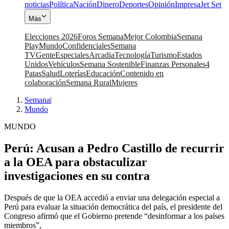
noticias
Política
Nación
Dinero
Deportes
Opinión
Impresa
Jet Set
Más
Elecciones 2026
Foros Semana
Mejor Colombia
Semana
Play
Mundo
Confidenciales
Semana
TV
Gente
Especiales
Arcadia
Tecnología
Turismo
Estados
Unidos
Vehículos
Semana Sostenible
Finanzas Personales
4
Patas
Salud
Loterías
Educación
Contenido en
colaboración
Semana Rural
Mujeres
Semana
|
Mundo
MUNDO
Perú: Acusan a Pedro Castillo de recurrir
a la OEA para obstaculizar
investigaciones en su contra
Después de que la OEA accedió a enviar una delegación especial a
Perú para evaluar la situación democrática del país, el presidente del
Congreso afirmó que el Gobierno pretende “desinformar a los países
miembros”,