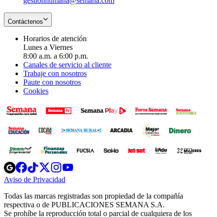
gestionhumana@semana.com
Contáctenos
Horarios de atención
Lunes a Viernes
8:00 a.m. a 6:00 p.m.
Canales de servicio al cliente
Trabaje con nosotros
Paute con nosotros
Cookies
Opens
Opens
Opens
Opens
Opens
in
in
in
in
in
Aviso de Privacidad
Opens
new
new
new
new
new
in
window
window
window
window
window
Todas las marcas registradas son propiedad de la compañía
new
respectiva o de PUBLICACIONES SEMANA S.A.
window
Se prohíbe la reproducción total o parcial de cualquiera de los