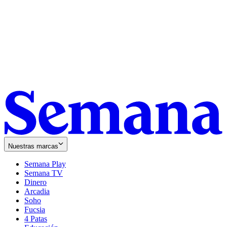
Nuestras marcas
Semana Play
Semana TV
Dinero
Arcadia
Soho
Opens
Fucsia
in
Opens
4 Patas
new
in