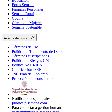
Educación
window
new
Foros Semana
window
Finanzas Personales
Semana Rural
Cocina
Círculo de Mujeres
Semana Sostenible
Acerca de nosotros
Términos de uso
Opens
Política de Tratamiento de Datos
in
Opens
Términos suscripciones
new
Opens
in
Política de Riesgos C/ST
window
in
Opens
new
Política SAGRILAFT
Opens
new
in
window
Certificación ISSN
Opens
in
window
new
TyC Plan de Gobierno
in
new
Opens
window
Protección del consumidor
new
window
in
Opens
window
new
in
window
new
window
Notificaciones judiciales
juridica@semana.com
Para contactar a gestión humana