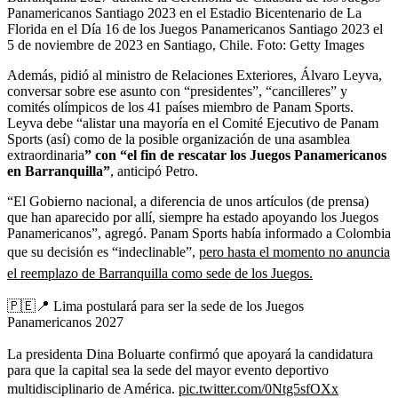
Panamericanos Santiago 2023 en el Estadio Bicentenario de La
Florida en el Día 16 de los Juegos Panamericanos Santiago 2023 el
5 de noviembre de 2023 en Santiago, Chile.
Foto:
Getty Images
Además, pidió al ministro de Relaciones Exteriores, Álvaro Leyva,
conversar sobre ese asunto con “presidentes”, “cancilleres” y
comités olímpicos de los 41 países miembro de Panam Sports.
Leyva debe “alistar una mayoría en el Comité Ejecutivo de Panam
Sports (así) como de la posible organización de una asamblea
extraordinaria
” con “el fin de rescatar los Juegos Panamericanos
en Barranquilla”
, anticipó Petro.
“El Gobierno nacional, a diferencia de unos artículos (de prensa)
que han aparecido por allí, siempre ha estado apoyando los Juegos
Panamericanos”, agregó. Panam Sports había informado a Colombia
que su decisión es “indeclinable”,
pero hasta el momento no anuncia
el reemplazo de Barranquilla como sede de los Juegos.
🇵🇪📍 Lima postulará para ser la sede de los Juegos
Panamericanos 2027
La presidenta Dina Boluarte confirmó que apoyará la candidatura
para que la capital sea la sede del mayor evento deportivo
multidisciplinario de América.
pic.twitter.com/0Ntg5sfOXx