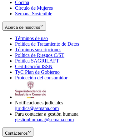
Cocina
Círculo de Mujeres
Semana Sostenible
Acerca de nosotros
Términos de uso
Opens
Política de Tratamiento de Datos
in
Opens
Términos suscripciones
new
Opens
in
Política de Riesgos C/ST
window
in
Opens
new
Política SAGRILAFT
Opens
new
in
window
Certificación ISSN
Opens
in
window
new
TyC Plan de Gobierno
in
new
Opens
window
Protección del consumidor
new
window
in
Opens
window
new
in
window
new
window
Notificaciones judiciales
juridica@semana.com
Para contactar a gestión humana
gestionhumana@semana.com
Contáctenos