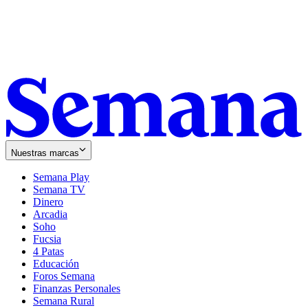
Nuestras marcas
Semana Play
Semana TV
Dinero
Arcadia
Soho
Opens
Fucsia
in
Opens
4 Patas
new
in
Educación
window
new
Foros Semana
window
Finanzas Personales
Semana Rural