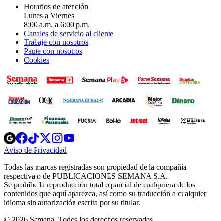
Horarios de atención
Lunes a Viernes
8:00 a.m. a 6:00 p.m.
Canales de servicio al cliente
Trabaje con nosotros
Paute con nosotros
Cookies
Opens
Opens
Opens
Opens
Opens
in
in
in
in
in
Aviso de Privacidad
Opens
new
new
new
new
new
in
window
window
window
window
window
Todas las marcas registradas son propiedad de la compañía
new
respectiva o de PUBLICACIONES SEMANA S.A.
window
Se prohíbe la reproducción total o parcial de cualquiera de los
contenidos que aquí aparezca, así como su traducción a cualquier
idioma sin autorización escrita por su titular.
© 2026 Semana. Todos los derechos reservados.