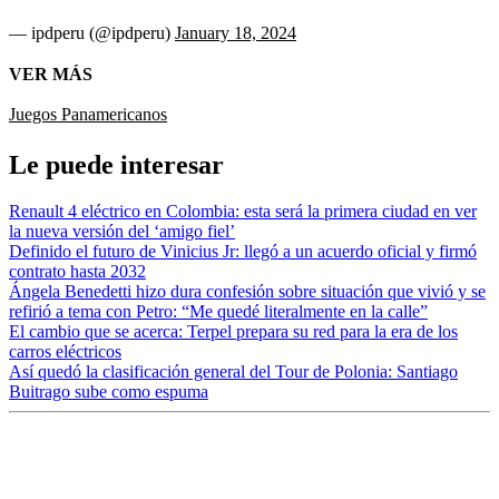
— ipdperu (@ipdperu)
January 18, 2024
VER MÁS
Juegos Panamericanos
Le puede interesar
Renault 4 eléctrico en Colombia: esta será la primera ciudad en ver
la nueva versión del ‘amigo fiel’
Definido el futuro de Vinicius Jr: llegó a un acuerdo oficial y firmó
contrato hasta 2032
Ángela Benedetti hizo dura confesión sobre situación que vivió y se
refirió a tema con Petro: “Me quedé literalmente en la calle”
El cambio que se acerca: Terpel prepara su red para la era de los
carros eléctricos
Así quedó la clasificación general del Tour de Polonia: Santiago
Buitrago sube como espuma