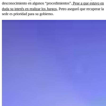
desconocimiento en algunos “procedimientos”.
Pese a que estuvo en
duda su interés en realizar los Juegos,
Petro aseguró que recuperar la
sede es prioridad para su gobierno.