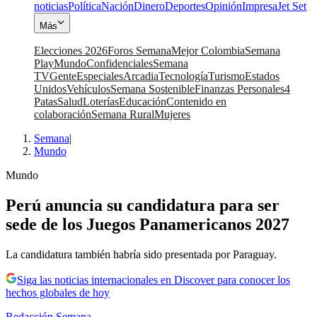
noticias
Política
Nación
Dinero
Deportes
Opinión
Impresa
Jet Set
Más
Elecciones 2026
Foros Semana
Mejor Colombia
Semana
Play
Mundo
Confidenciales
Semana
TV
Gente
Especiales
Arcadia
Tecnología
Turismo
Estados
Unidos
Vehículos
Semana Sostenible
Finanzas Personales
4
Patas
Salud
Loterías
Educación
Contenido en
colaboración
Semana Rural
Mujeres
Semana
|
Mundo
Mundo
Perú anuncia su candidatura para ser
sede de los Juegos Panamericanos 2027
La candidatura también habría sido presentada por Paraguay.
Siga las noticias internacionales en Discover para conocer los
hechos globales de hoy
Redacción Semana