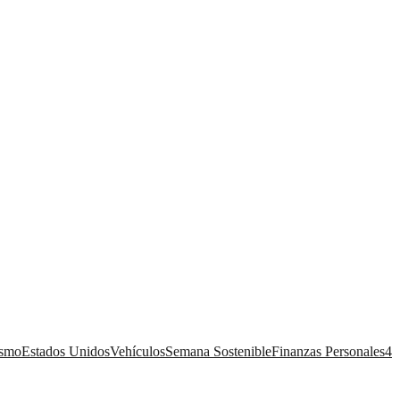
ismo
Estados Unidos
Vehículos
Semana Sostenible
Finanzas Personales
4