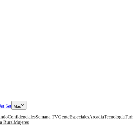
Jet Set
Más
ndo
Confidenciales
Semana TV
Gente
Especiales
Arcadia
Tecnología
Tur
a Rural
Mujeres