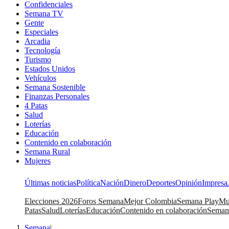
Confidenciales
Semana TV
Gente
Especiales
Arcadia
Tecnología
Turismo
Estados Unidos
Vehículos
Semana Sostenible
Finanzas Personales
4 Patas
Salud
Loterías
Educación
Contenido en colaboración
Semana Rural
Mujeres
Últimas noticias
Política
Nación
Dinero
Deportes
Opinión
Impresa
Elecciones 2026
Foros Semana
Mejor Colombia
Semana Play
Mu
Patas
Salud
Loterías
Educación
Contenido en colaboración
Seman
Semana
|