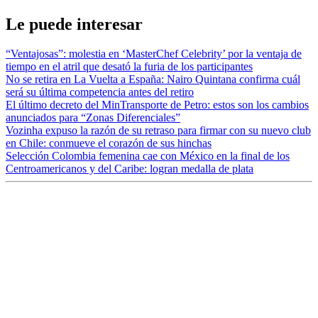
Le puede interesar
“Ventajosas”: molestia en ‘MasterChef Celebrity’ por la ventaja de
tiempo en el atril que desató la furia de los participantes
No se retira en La Vuelta a España: Nairo Quintana confirma cuál
será su última competencia antes del retiro
El último decreto del MinTransporte de Petro: estos son los cambios
anunciados para “Zonas Diferenciales”
Vozinha expuso la razón de su retraso para firmar con su nuevo club
en Chile: conmueve el corazón de sus hinchas
Selección Colombia femenina cae con México en la final de los
Centroamericanos y del Caribe: logran medalla de plata