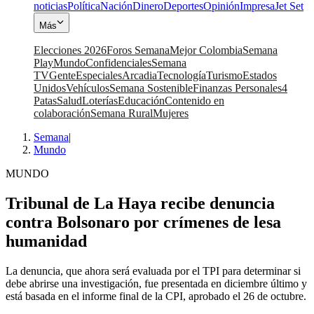
noticias
Política
Nación
Dinero
Deportes
Opinión
Impresa
Jet Set
Más
Elecciones 2026
Foros Semana
Mejor Colombia
Semana
Play
Mundo
Confidenciales
Semana
TV
Gente
Especiales
Arcadia
Tecnología
Turismo
Estados
Unidos
Vehículos
Semana Sostenible
Finanzas Personales
4
Patas
Salud
Loterías
Educación
Contenido en
colaboración
Semana Rural
Mujeres
Semana
|
Mundo
MUNDO
Tribunal de La Haya recibe denuncia
contra Bolsonaro por crímenes de lesa
humanidad
La denuncia, que ahora será evaluada por el TPI para determinar si
debe abrirse una investigación, fue presentada en diciembre último y
está basada en el informe final de la CPI, aprobado el 26 de octubre.