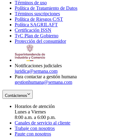
Términos de uso
Opens
Política de Tratamiento de Datos
in
Opens
Términos suscripciones
new
Opens
in
Política de Riesgos C/ST
window
in
Opens
new
Política SAGRILAFT
Opens
new
in
window
Certificación ISSN
Opens
in
window
new
TyC Plan de Gobierno
in
new
Opens
window
Protección del consumidor
new
window
in
Opens
window
new
in
window
new
window
Notificaciones judiciales
juridica@semana.com
Para contactar a gestión humana
gestionhumana@semana.com
Contáctenos
Horarios de atención
Lunes a Viernes
8:00 a.m. a 6:00 p.m.
Canales de servicio al cliente
Trabaje con nosotros
Paute con nosotros