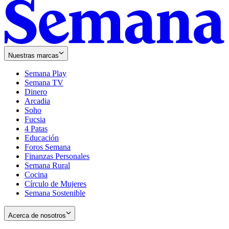
Nuestras marcas
Semana Play
Semana TV
Dinero
Arcadia
Soho
Opens
Fucsia
in
Opens
4 Patas
new
in
Educación
window
new
Foros Semana
window
Finanzas Personales
Semana Rural
Cocina
Círculo de Mujeres
Semana Sostenible
Acerca de nosotros