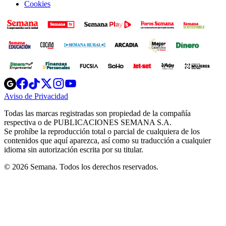
Cookies
Opens
Opens
Opens
Opens
Opens
in
in
in
in
in
Aviso de Privacidad
Opens
new
new
new
new
new
in
window
window
window
window
window
Todas las marcas registradas son propiedad de la compañía
new
respectiva o de PUBLICACIONES SEMANA S.A.
window
Se prohíbe la reproducción total o parcial de cualquiera de los
contenidos que aquí aparezca, así como su traducción a cualquier
idioma sin autorización escrita por su titular.
© 2026 Semana. Todos los derechos reservados.