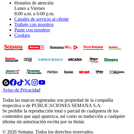
Horarios de atención
Lunes a Viernes
8:00 a.m. a 6:00 p.m.
Canales de servicio al cliente
Trabaje con nosotros
Paute con nosotros
Cookies
Opens
Opens
Opens
Opens
Opens
in
in
in
in
in
Aviso de Privacidad
Opens
new
new
new
new
new
in
window
window
window
window
window
Todas las marcas registradas son propiedad de la compañía
new
respectiva o de PUBLICACIONES SEMANA S.A.
window
Se prohíbe la reproducción total o parcial de cualquiera de los
contenidos que aquí aparezca, así como su traducción a cualquier
idioma sin autorización escrita por su titular.
© 2026 Semana. Todos los derechos reservados.