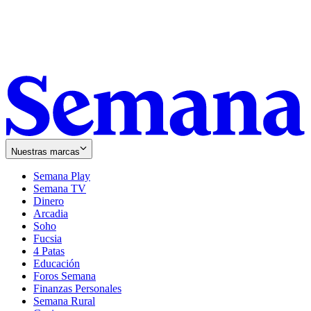
Nuestras marcas
Semana Play
Semana TV
Dinero
Arcadia
Soho
Opens
Fucsia
in
Opens
4 Patas
new
in
Educación
window
new
Foros Semana
window
Finanzas Personales
Semana Rural