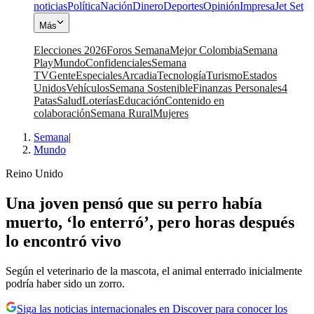
noticias
Política
Nación
Dinero
Deportes
Opinión
Impresa
Jet Set
Más
Elecciones 2026
Foros Semana
Mejor Colombia
Semana
Play
Mundo
Confidenciales
Semana
TV
Gente
Especiales
Arcadia
Tecnología
Turismo
Estados
Unidos
Vehículos
Semana Sostenible
Finanzas Personales
4
Patas
Salud
Loterías
Educación
Contenido en
colaboración
Semana Rural
Mujeres
Semana
|
Mundo
Reino Unido
Una joven pensó que su perro había
muerto, ‘lo enterró’, pero horas después
lo encontró vivo
Según el veterinario de la mascota, el animal enterrado inicialmente
podría haber sido un zorro.
Siga las noticias internacionales en Discover para conocer los