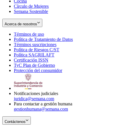
Cocina
Círculo de Mujeres
Semana Sostenible
Acerca de nosotros
Términos de uso
Opens
Política de Tratamiento de Datos
in
Opens
Términos suscripciones
new
Opens
in
Política de Riesgos C/ST
window
in
Opens
new
Política SAGRILAFT
Opens
new
in
window
Certificación ISSN
Opens
in
window
new
TyC Plan de Gobierno
in
new
Opens
window
Protección del consumidor
new
window
in
Opens
window
new
in
window
new
window
Notificaciones judiciales
juridica@semana.com
Para contactar a gestión humana
gestionhumana@semana.com
Contáctenos