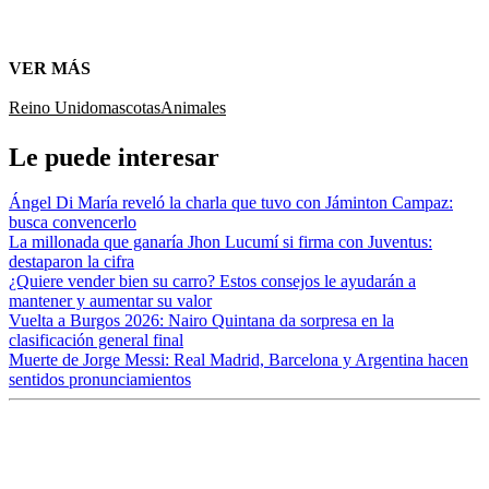
VER MÁS
Reino Unido
mascotas
Animales
Le puede interesar
Ángel Di María reveló la charla que tuvo con Jáminton Campaz:
busca convencerlo
La millonada que ganaría Jhon Lucumí si firma con Juventus:
destaparon la cifra
¿Quiere vender bien su carro? Estos consejos le ayudarán a
mantener y aumentar su valor
Vuelta a Burgos 2026: Nairo Quintana da sorpresa en la
clasificación general final
Muerte de Jorge Messi: Real Madrid, Barcelona y Argentina hacen
sentidos pronunciamientos