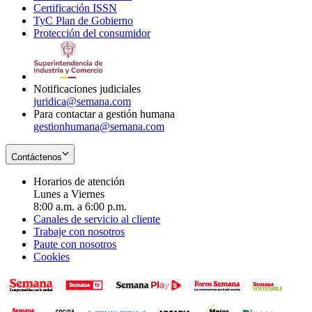
Certificación ISSN
Opens
in
window
new
TyC Plan de Gobierno
in
new
Opens
window
Protección del consumidor
new
window
in
Opens
window
new
in
window
new
window
Notificaciones judiciales
juridica@semana.com
Para contactar a gestión humana
gestionhumana@semana.com
Contáctenos
Horarios de atención
Lunes a Viernes
8:00 a.m. a 6:00 p.m.
Canales de servicio al cliente
Trabaje con nosotros
Paute con nosotros
Cookies