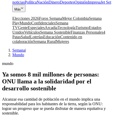
noticias
Política
Nación
Dinero
Deportes
Opinión
Impresa
Jet Set
Más
Elecciones 2026
Foros Semana
Mejor Colombia
Semana
Play
Mundo
Confidenciales
Semana
TV
Gente
Especiales
Arcadia
Tecnología
Turismo
Estados
Unidos
Vehículos
Semana Sostenible
Finanzas Personales
4
Patas
Salud
Loterías
Educación
Contenido en
colaboración
Semana Rural
Mujeres
Semana
|
Mundo
mundo
Ya somos 8 mil millones de personas:
ONU llama a la solidaridad por el
desarrollo sostenible
Alcanzar esa cantidad de población en el mundo implica una
responsabilidad para los habitantes de la tierra, según la ONU:
lograr un progreso que se pueda disfrutar de manera equitativa y
sostenible.