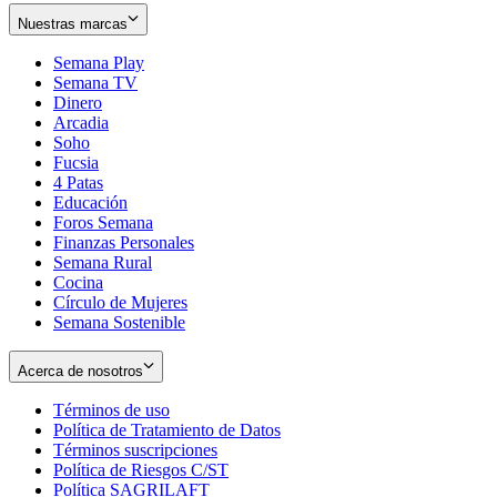
Nuestras marcas
Semana Play
Semana TV
Dinero
Arcadia
Soho
Opens
Fucsia
in
Opens
4 Patas
new
in
Educación
window
new
Foros Semana
window
Finanzas Personales
Semana Rural
Cocina
Círculo de Mujeres
Semana Sostenible
Acerca de nosotros
Términos de uso
Opens
Política de Tratamiento de Datos
in
Opens
Términos suscripciones
new
Opens
in
Política de Riesgos C/ST
window
in
Opens
new
Política SAGRILAFT
Opens
new
in
window