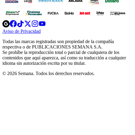
Opens
Opens
Opens
Opens
Opens
in
in
in
in
in
Aviso de Privacidad
Opens
new
new
new
new
new
in
window
window
window
window
window
Todas las marcas registradas son propiedad de la compañía
new
respectiva o de PUBLICACIONES SEMANA S.A.
window
Se prohíbe la reproducción total o parcial de cualquiera de los
contenidos que aquí aparezca, así como su traducción a cualquier
idioma sin autorización escrita por su titular.
© 2026 Semana. Todos los derechos reservados.