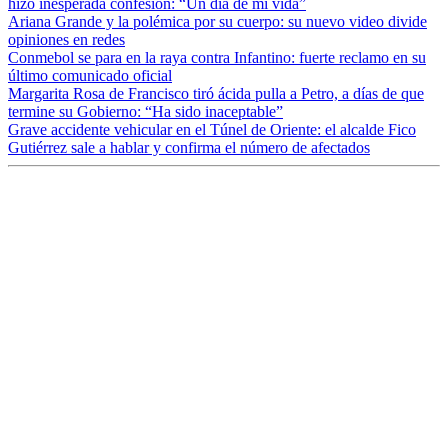
hizo inesperada confesión: “Un día de mi vida”
Ariana Grande y la polémica por su cuerpo: su nuevo video divide
opiniones en redes
Conmebol se para en la raya contra Infantino: fuerte reclamo en su
último comunicado oficial
Margarita Rosa de Francisco tiró ácida pulla a Petro, a días de que
termine su Gobierno: “Ha sido inaceptable”
Grave accidente vehicular en el Túnel de Oriente: el alcalde Fico
Gutiérrez sale a hablar y confirma el número de afectados