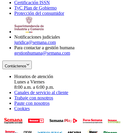
Certificación ISSN
Opens
in
window
new
TyC Plan de Gobierno
in
new
Opens
window
Protección del consumidor
new
window
in
Opens
window
new
in
window
new
window
Notificaciones judiciales
juridica@semana.com
Para contactar a gestión humana
gestionhumana@semana.com
Contáctenos
Horarios de atención
Lunes a Viernes
8:00 a.m. a 6:00 p.m.
Canales de servicio al cliente
Trabaje con nosotros
Paute con nosotros
Cookies