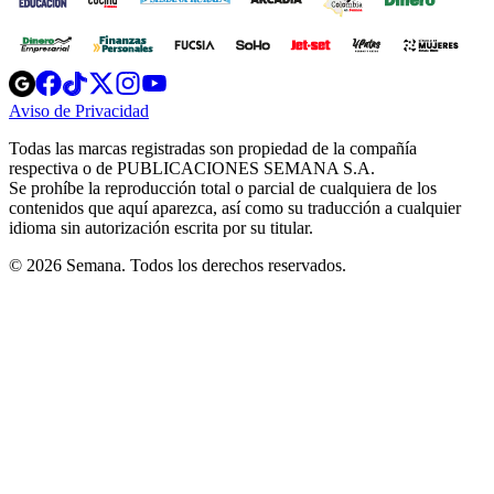
Opens
Opens
Opens
Opens
Opens
in
in
in
in
in
Aviso de Privacidad
Opens
new
new
new
new
new
in
window
window
window
window
window
Todas las marcas registradas son propiedad de la compañía
new
respectiva o de PUBLICACIONES SEMANA S.A.
window
Se prohíbe la reproducción total o parcial de cualquiera de los
contenidos que aquí aparezca, así como su traducción a cualquier
idioma sin autorización escrita por su titular.
© 2026 Semana. Todos los derechos reservados.