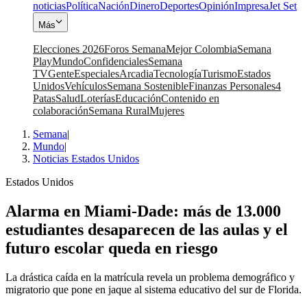
noticias
Política
Nación
Dinero
Deportes
Opinión
Impresa
Jet Set
Más
Elecciones 2026
Foros Semana
Mejor Colombia
Semana
Play
Mundo
Confidenciales
Semana
TV
Gente
Especiales
Arcadia
Tecnología
Turismo
Estados
Unidos
Vehículos
Semana Sostenible
Finanzas Personales
4
Patas
Salud
Loterías
Educación
Contenido en
colaboración
Semana Rural
Mujeres
Semana
|
Mundo
|
Noticias Estados Unidos
Estados Unidos
Alarma en Miami-Dade: más de 13.000
estudiantes desaparecen de las aulas y el
futuro escolar queda en riesgo
La drástica caída en la matrícula revela un problema demográfico y
migratorio que pone en jaque al sistema educativo del sur de Florida.