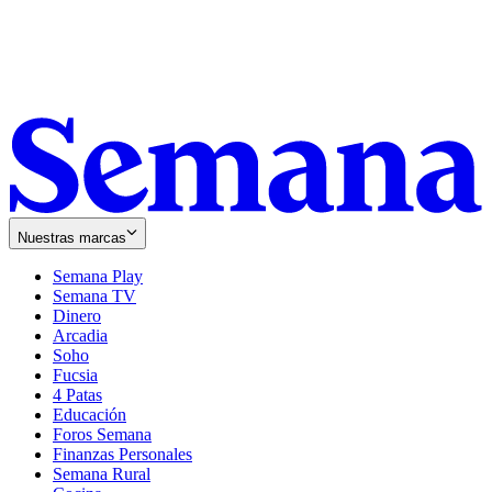
Nuestras marcas
Semana Play
Semana TV
Dinero
Arcadia
Soho
Opens
Fucsia
in
Opens
4 Patas
new
in
Educación
window
new
Foros Semana
window
Finanzas Personales
Semana Rural