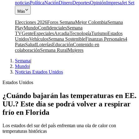
noticias
Política
Nación
Dinero
Deportes
Opinión
Impresa
Jet Set
Más
Elecciones 2026
Foros Semana
Mejor Colombia
Semana
Play
Mundo
Confidenciales
Semana
TV
Gente
Especiales
Arcadia
Tecnología
Turismo
Estados
Unidos
Vehículos
Semana Sostenible
Finanzas Personales
4
Patas
Salud
Loterías
Educación
Contenido en
colaboración
Semana Rural
Mujeres
Semana
|
Mundo
|
Noticias Estados Unidos
Estados Unidos
¿Cuándo bajarán las temperaturas en EE.
UU.? Este día se podrá volver a respirar
frío en Florida
Los estados del sur del país enfrentan una ola de calor con
temperaturas históricas