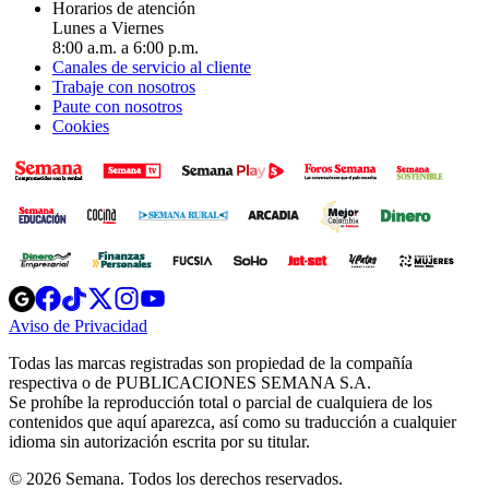
Horarios de atención
Lunes a Viernes
8:00 a.m. a 6:00 p.m.
Canales de servicio al cliente
Trabaje con nosotros
Paute con nosotros
Cookies
Opens
Opens
Opens
Opens
Opens
in
in
in
in
in
Aviso de Privacidad
Opens
new
new
new
new
new
in
window
window
window
window
window
Todas las marcas registradas son propiedad de la compañía
new
respectiva o de PUBLICACIONES SEMANA S.A.
window
Se prohíbe la reproducción total o parcial de cualquiera de los
contenidos que aquí aparezca, así como su traducción a cualquier
idioma sin autorización escrita por su titular.
© 2026 Semana. Todos los derechos reservados.