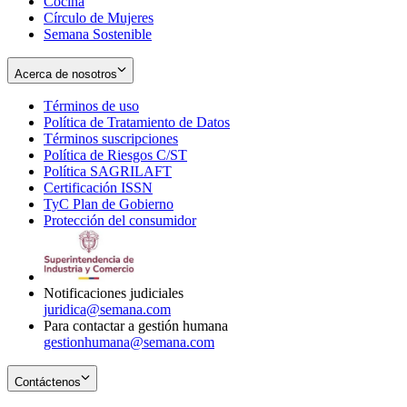
Cocina
Círculo de Mujeres
Semana Sostenible
Acerca de nosotros
Términos de uso
Opens
Política de Tratamiento de Datos
in
Opens
Términos suscripciones
new
Opens
in
Política de Riesgos C/ST
window
in
Opens
new
Política SAGRILAFT
Opens
new
in
window
Certificación ISSN
Opens
in
window
new
TyC Plan de Gobierno
in
new
Opens
window
Protección del consumidor
new
window
in
Opens
window
new
in
window
new
window
Notificaciones judiciales
juridica@semana.com
Para contactar a gestión humana
gestionhumana@semana.com
Contáctenos