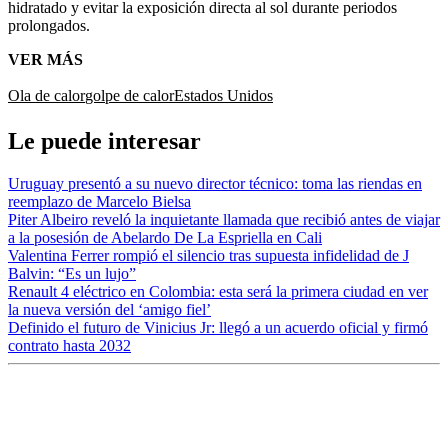
hidratado y evitar la exposición directa al sol durante periodos
prolongados.
VER MÁS
Ola de calor
golpe de calor
Estados Unidos
Le puede interesar
Uruguay presentó a su nuevo director técnico: toma las riendas en
reemplazo de Marcelo Bielsa
Piter Albeiro reveló la inquietante llamada que recibió antes de viajar
a la posesión de Abelardo De La Espriella en Cali
Valentina Ferrer rompió el silencio tras supuesta infidelidad de J
Balvin: “Es un lujo”
Renault 4 eléctrico en Colombia: esta será la primera ciudad en ver
la nueva versión del ‘amigo fiel’
Definido el futuro de Vinicius Jr: llegó a un acuerdo oficial y firmó
contrato hasta 2032