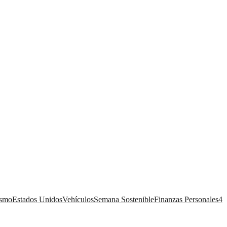
ismo
Estados Unidos
Vehículos
Semana Sostenible
Finanzas Personales
4