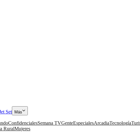
Jet Set
Más
ndo
Confidenciales
Semana TV
Gente
Especiales
Arcadia
Tecnología
Tur
a Rural
Mujeres