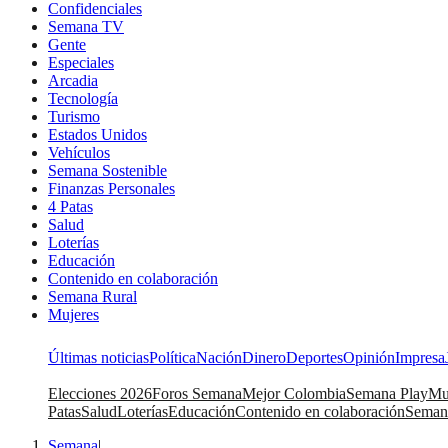
Confidenciales
Semana TV
Gente
Especiales
Arcadia
Tecnología
Turismo
Estados Unidos
Vehículos
Semana Sostenible
Finanzas Personales
4 Patas
Salud
Loterías
Educación
Contenido en colaboración
Semana Rural
Mujeres
Últimas noticias
Política
Nación
Dinero
Deportes
Opinión
Impresa
Elecciones 2026
Foros Semana
Mejor Colombia
Semana Play
Mu
Patas
Salud
Loterías
Educación
Contenido en colaboración
Seman
Semana
|