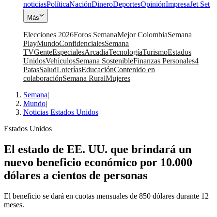
noticias
Política
Nación
Dinero
Deportes
Opinión
Impresa
Jet Set
Más
Elecciones 2026
Foros Semana
Mejor Colombia
Semana
Play
Mundo
Confidenciales
Semana
TV
Gente
Especiales
Arcadia
Tecnología
Turismo
Estados
Unidos
Vehículos
Semana Sostenible
Finanzas Personales
4
Patas
Salud
Loterías
Educación
Contenido en
colaboración
Semana Rural
Mujeres
Semana
|
Mundo
|
Noticias Estados Unidos
Estados Unidos
El estado de EE. UU. que brindará un
nuevo beneficio económico por 10.000
dólares a cientos de personas
El beneficio se dará en cuotas mensuales de 850 dólares durante 12
meses.