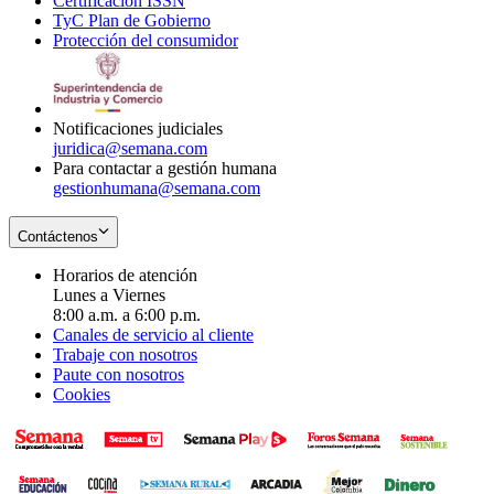
Certificación ISSN
Opens
in
window
new
TyC Plan de Gobierno
in
new
Opens
window
Protección del consumidor
new
window
in
Opens
window
new
in
window
new
window
Notificaciones judiciales
juridica@semana.com
Para contactar a gestión humana
gestionhumana@semana.com
Contáctenos
Horarios de atención
Lunes a Viernes
8:00 a.m. a 6:00 p.m.
Canales de servicio al cliente
Trabaje con nosotros
Paute con nosotros
Cookies