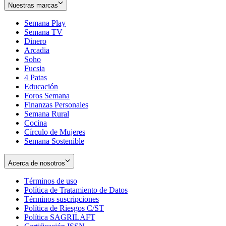
Nuestras marcas
Semana Play
Semana TV
Dinero
Arcadia
Soho
Opens
Fucsia
in
Opens
4 Patas
new
in
Educación
window
new
Foros Semana
window
Finanzas Personales
Semana Rural
Cocina
Círculo de Mujeres
Semana Sostenible
Acerca de nosotros
Términos de uso
Opens
Política de Tratamiento de Datos
in
Opens
Términos suscripciones
new
Opens
in
Política de Riesgos C/ST
window
in
Opens
new
Política SAGRILAFT
Opens
new
in
window