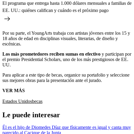
El programa que entrega hasta 1.000 dólares mensuales a familias de
EE. UU.: quiénes califican y cuándo es el próximo pago
Por su parte, el YoungArts trabaja con artistas jóvenes entre los 15 y
18 años de edad en disciplinas visuales, literarias, de diseño y
escénicas.
Los más prometedores reciben sumas en efectivo
y participan por
el premio Presidential Scholars, uno de los más prestigiosos de EE.
UU.
Para aplicar a este tipo de becas, organice su portafolio y seleccione
sus mejores obras para la presentación ante el jurado.
VER MÁS
Estados Unidos
becas
Le puede interesar
Él es el hijo de Diomedes Díaz que físicamente es igual y canta muy
parecido al Cacique de la Junta