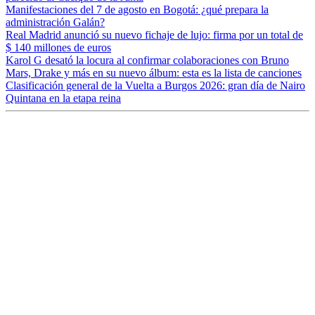
Manifestaciones del 7 de agosto en Bogotá: ¿qué prepara la
administración Galán?
Real Madrid anunció su nuevo fichaje de lujo: firma por un total de
$ 140 millones de euros
Karol G desató la locura al confirmar colaboraciones con Bruno
Mars, Drake y más en su nuevo álbum: esta es la lista de canciones
Clasificación general de la Vuelta a Burgos 2026: gran día de Nairo
Quintana en la etapa reina