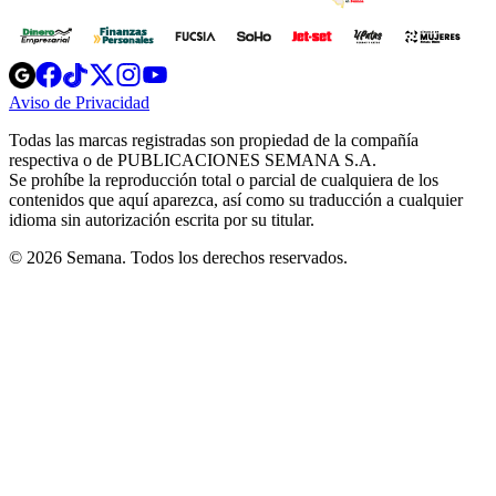
Opens
Opens
Opens
Opens
Opens
in
in
in
in
in
Aviso de Privacidad
Opens
new
new
new
new
new
in
window
window
window
window
window
Todas las marcas registradas son propiedad de la compañía
new
respectiva o de PUBLICACIONES SEMANA S.A.
window
Se prohíbe la reproducción total o parcial de cualquiera de los
contenidos que aquí aparezca, así como su traducción a cualquier
idioma sin autorización escrita por su titular.
© 2026 Semana. Todos los derechos reservados.