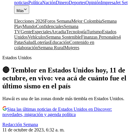
noticias
Política
Nación
Dinero
Deportes
Opinión
Impresa
Jet Set
Más
Elecciones 2026
Foros Semana
Mejor Colombia
Semana
Play
Mundo
Confidenciales
Semana
TV
Gente
Especiales
Arcadia
Tecnología
Turismo
Estados
Unidos
Vehículos
Semana Sostenible
Finanzas Personales
4
Patas
Salud
Loterías
Educación
Contenido en
colaboración
Semana Rural
Mujeres
Estados Unidos
🔴 Temblor en Estados Unidos hoy, 11 de
octubre, en vivo: vea acá de cuánto fue el
último sismo en el país
Hawái es una de las zonas donde más tiembla en Estados Unidos.
Siga las últimas noticias de Estados Unidos en Discover:
novedades, migración y agenda política
Redacción Semana
11 de octubre de 2023, 6:32 a. m.