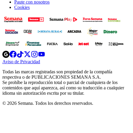
Paute con nosotros
Cookies
Opens
Opens
Opens
Opens
Opens
in
in
in
in
in
Aviso de Privacidad
Opens
new
new
new
new
new
in
window
window
window
window
window
Todas las marcas registradas son propiedad de la compañía
new
respectiva o de PUBLICACIONES SEMANA S.A.
window
Se prohíbe la reproducción total o parcial de cualquiera de los
contenidos que aquí aparezca, así como su traducción a cualquier
idioma sin autorización escrita por su titular.
© 2026 Semana. Todos los derechos reservados.