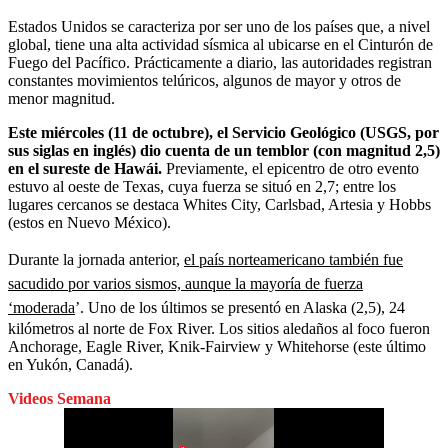
Estados Unidos se caracteriza por ser uno de los países que, a nivel
global, tiene una alta actividad sísmica al ubicarse en el Cinturón de
Fuego del Pacífico. Prácticamente a diario, las autoridades registran
constantes movimientos telúricos, algunos de mayor y otros de
menor magnitud.
Este miércoles (11 de octubre), el Servicio Geológico (USGS, por
sus siglas en inglés) dio cuenta de un temblor (con magnitud 2,5)
en el sureste de Hawái.
Previamente, el epicentro de otro evento
estuvo al oeste de Texas, cuya fuerza se situó en 2,7; entre los
lugares cercanos se destaca Whites City, Carlsbad, Artesia y Hobbs
(estos en Nuevo México).
Durante la jornada anterior,
el país norteamericano también fue
sacudido por varios sismos, aunque la mayoría de fuerza
‘moderada
’. Uno de los últimos se presentó en Alaska (2,5), 24
kilómetros al norte de Fox River. Los sitios aledaños al foco fueron
Anchorage, Eagle River, Knik-Fairview y Whitehorse (este último
en Yukón, Canadá).
Videos Semana