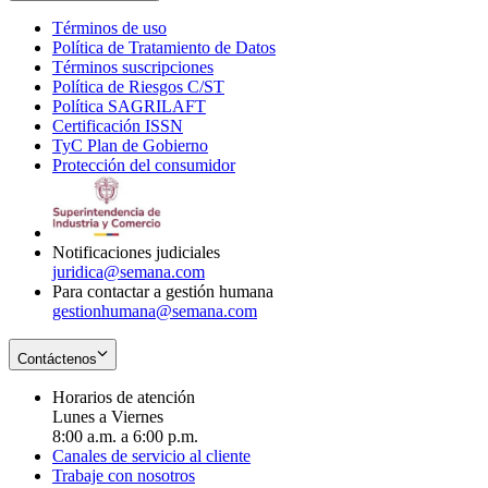
Términos de uso
Opens
Política de Tratamiento de Datos
in
Opens
Términos suscripciones
new
Opens
in
Política de Riesgos C/ST
window
in
Opens
new
Política SAGRILAFT
Opens
new
in
window
Certificación ISSN
Opens
in
window
new
TyC Plan de Gobierno
in
new
Opens
window
Protección del consumidor
new
window
in
Opens
window
new
in
window
new
window
Notificaciones judiciales
juridica@semana.com
Para contactar a gestión humana
gestionhumana@semana.com
Contáctenos
Horarios de atención
Lunes a Viernes
8:00 a.m. a 6:00 p.m.
Canales de servicio al cliente
Trabaje con nosotros