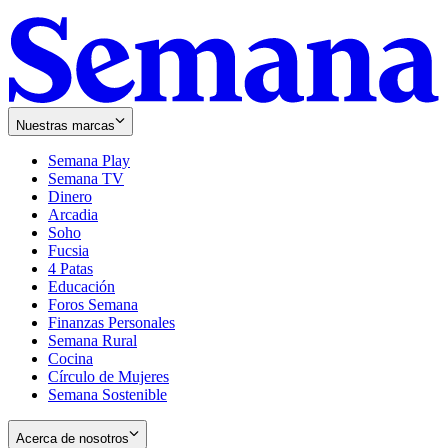
Nuestras marcas
Semana Play
Semana TV
Dinero
Arcadia
Soho
Opens
Fucsia
in
Opens
4 Patas
new
in
Educación
window
new
Foros Semana
window
Finanzas Personales
Semana Rural
Cocina
Círculo de Mujeres
Semana Sostenible
Acerca de nosotros