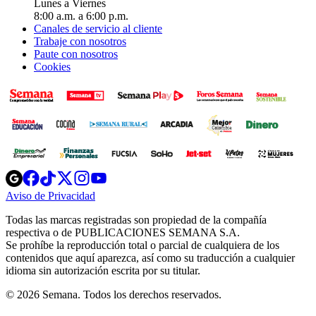
Lunes a Viernes
8:00 a.m. a 6:00 p.m.
Canales de servicio al cliente
Trabaje con nosotros
Paute con nosotros
Cookies
Opens
Opens
Opens
Opens
Opens
in
in
in
in
in
Aviso de Privacidad
Opens
new
new
new
new
new
in
window
window
window
window
window
Todas las marcas registradas son propiedad de la compañía
new
respectiva o de PUBLICACIONES SEMANA S.A.
window
Se prohíbe la reproducción total o parcial de cualquiera de los
contenidos que aquí aparezca, así como su traducción a cualquier
idioma sin autorización escrita por su titular.
© 2026 Semana. Todos los derechos reservados.