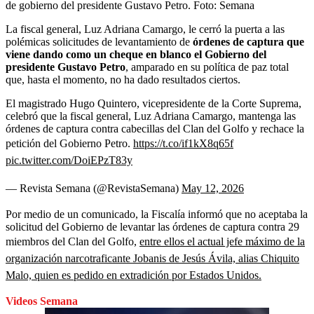
de gobierno del presidente Gustavo Petro.
Foto:
Semana
La fiscal general, Luz Adriana Camargo, le cerró la puerta a las
polémicas solicitudes de levantamiento de
órdenes de captura que
viene dando como un cheque en blanco el Gobierno del
presidente Gustavo Petro
, amparado en su política de paz total
que, hasta el momento, no ha dado resultados ciertos.
El magistrado Hugo Quintero, vicepresidente de la Corte Suprema,
celebró que la fiscal general, Luz Adriana Camargo, mantenga las
órdenes de captura contra cabecillas del Clan del Golfo y rechace la
petición del Gobierno Petro.
https://t.co/if1kX8q65f
pic.twitter.com/DoiEPzT83y
— Revista Semana (@RevistaSemana)
May 12, 2026
Por medio de un comunicado, la Fiscalía informó que no aceptaba la
solicitud del Gobierno de levantar las órdenes de captura contra 29
miembros del Clan del Golfo,
entre ellos el actual jefe máximo de la
organización narcotraficante Jobanis de Jesús Ávila, alias Chiquito
Malo, quien es pedido en extradición por Estados Unidos.
Videos Semana