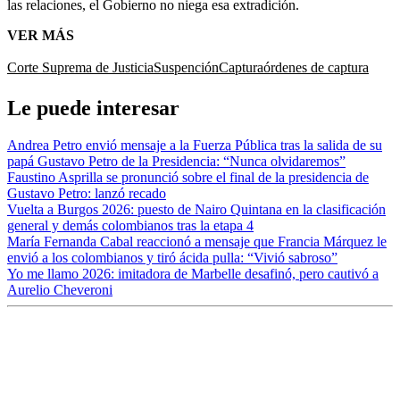
las relaciones, el Gobierno no niega esa extradición.
VER MÁS
Corte Suprema de Justicia
Suspención
Captura
órdenes de captura
Le puede interesar
Andrea Petro envió mensaje a la Fuerza Pública tras la salida de su
papá Gustavo Petro de la Presidencia: “Nunca olvidaremos”
Faustino Asprilla se pronunció sobre el final de la presidencia de
Gustavo Petro: lanzó recado
Vuelta a Burgos 2026: puesto de Nairo Quintana en la clasificación
general y demás colombianos tras la etapa 4
María Fernanda Cabal reaccionó a mensaje que Francia Márquez le
envió a los colombianos y tiró ácida pulla: “Vivió sabroso”
Yo me llamo 2026: imitadora de Marbelle desafinó, pero cautivó a
Aurelio Cheveroni