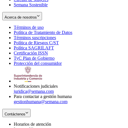
Semana Sostenible
Acerca de nosotros
Términos de uso
Opens
Política de Tratamiento de Datos
in
Opens
Términos suscripciones
new
Opens
in
Política de Riesgos C/ST
window
in
Opens
new
Política SAGRILAFT
Opens
new
in
window
Certificación ISSN
Opens
in
window
new
TyC Plan de Gobierno
in
new
Opens
window
Protección del consumidor
new
window
in
Opens
window
new
in
window
new
window
Notificaciones judiciales
juridica@semana.com
Para contactar a gestión humana
gestionhumana@semana.com
Contáctenos
Horarios de atención