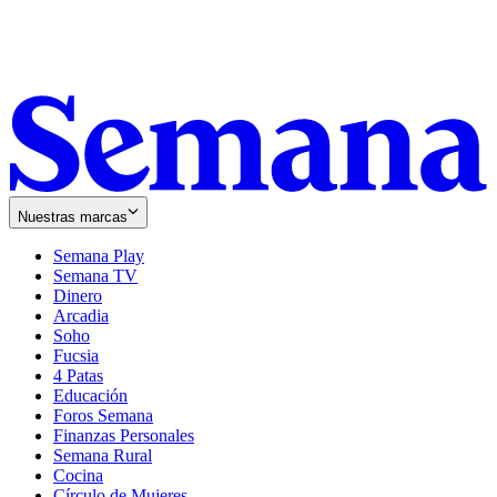
Nuestras marcas
Semana Play
Semana TV
Dinero
Arcadia
Soho
Opens
Fucsia
in
Opens
4 Patas
new
in
Educación
window
new
Foros Semana
window
Finanzas Personales
Semana Rural
Cocina
Círculo de Mujeres