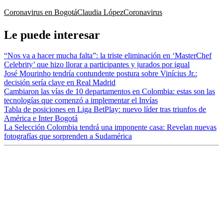
Coronavirus en Bogotá
Claudia López
Coronavirus
Le puede interesar
“Nos va a hacer mucha falta”: la triste eliminación en ‘MasterChef
Celebrity’ que hizo llorar a participantes y jurados por igual
José Mourinho tendría contundente postura sobre Vinícius Jr.:
decisión sería clave en Real Madrid
Cambiaron las vías de 10 departamentos en Colombia: estas son las
tecnologías que comenzó a implementar el Invías
Tabla de posiciones en Liga BetPlay: nuevo líder tras triunfos de
América e Inter Bogotá
La Selección Colombia tendrá una imponente casa: Revelan nuevas
fotografías que sorprenden a Sudamérica