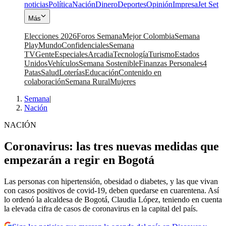
noticias
Política
Nación
Dinero
Deportes
Opinión
Impresa
Jet Set
Más
Elecciones 2026
Foros Semana
Mejor Colombia
Semana
Play
Mundo
Confidenciales
Semana
TV
Gente
Especiales
Arcadia
Tecnología
Turismo
Estados
Unidos
Vehículos
Semana Sostenible
Finanzas Personales
4
Patas
Salud
Loterías
Educación
Contenido en
colaboración
Semana Rural
Mujeres
Semana
|
Nación
NACIÓN
Coronavirus: las tres nuevas medidas que
empezarán a regir en Bogotá
Las personas con hipertensión, obesidad o diabetes, y las que vivan
con casos positivos de covid-19, deben quedarse en cuarentena. Así
lo ordenó la alcaldesa de Bogotá, Claudia López, teniendo en cuenta
la elevada cifra de casos de coronavirus en la capital del país.