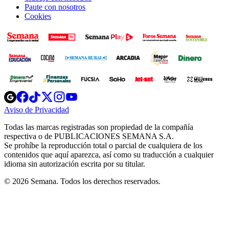
Paute con nosotros
Cookies
Opens
Opens
Opens
Opens
Opens
in
in
in
in
in
Aviso de Privacidad
Opens
new
new
new
new
new
in
window
window
window
window
window
Todas las marcas registradas son propiedad de la compañía
new
respectiva o de PUBLICACIONES SEMANA S.A.
window
Se prohíbe la reproducción total o parcial de cualquiera de los
contenidos que aquí aparezca, así como su traducción a cualquier
idioma sin autorización escrita por su titular.
© 2026 Semana. Todos los derechos reservados.