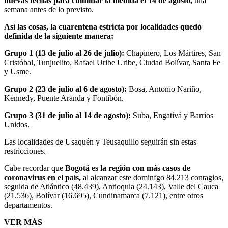
nuevas fechas para culminar la medida el 14 de agosto,
una
semana antes de lo previsto.
Así las cosas, la cuarentena estricta por localidades quedó
definida de la siguiente manera:
Grupo 1 (13 de julio al 26 de julio):
Chapinero, Los Mártires, San
Cristóbal, Tunjuelito, Rafael Uribe Uribe, Ciudad Bolívar, Santa Fe
y Usme.
Grupo 2 (23 de julio al 6 de agosto):
Bosa, Antonio Nariño,
Kennedy, Puente Aranda y Fontibón.
Grupo 3 (31 de julio al 14 de agosto):
Suba, Engativá y Barrios
Unidos.
Las localidades de Usaquén y Teusaquillo seguirán sin estas
restricciones.
Cabe recordar que
Bogotá es la región con más casos de
coronavirus en el país,
al alcanzar este dominfgo 84.213 contagios,
seguida de Atlántico (48.439), Antioquia (24.143), Valle del Cauca
(21.536), Bolívar (16.695), Cundinamarca (7.121), entre otros
departamentos.
VER MÁS