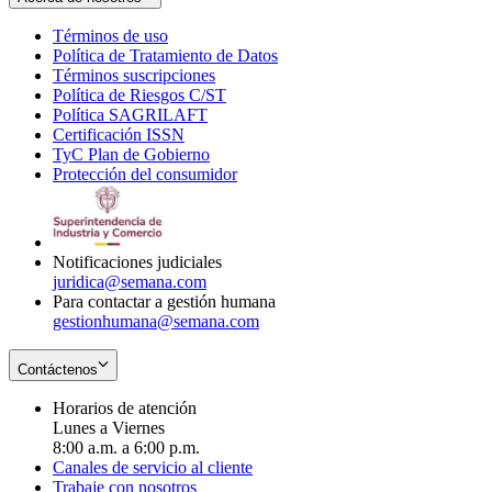
Términos de uso
Opens
Política de Tratamiento de Datos
in
Opens
Términos suscripciones
new
Opens
in
Política de Riesgos C/ST
window
in
Opens
new
Política SAGRILAFT
Opens
new
in
window
Certificación ISSN
Opens
in
window
new
TyC Plan de Gobierno
in
new
Opens
window
Protección del consumidor
new
window
in
Opens
window
new
in
window
new
window
Notificaciones judiciales
juridica@semana.com
Para contactar a gestión humana
gestionhumana@semana.com
Contáctenos
Horarios de atención
Lunes a Viernes
8:00 a.m. a 6:00 p.m.
Canales de servicio al cliente
Trabaje con nosotros