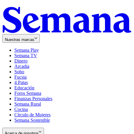
Nuestras marcas
Semana Play
Semana TV
Dinero
Arcadia
Soho
Opens
Fucsia
in
Opens
4 Patas
new
in
Educación
window
new
Foros Semana
window
Finanzas Personales
Semana Rural
Cocina
Círculo de Mujeres
Semana Sostenible
Acerca de nosotros