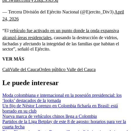
pic.twitter.com/VZhqLSSD5q
— Tercera División del Ejército Nacional (@Ejercito_Div3)
April
24, 2026
“El
vehículo fue activado en un punto donde la onda expansiva
alcanzó áreas residenciales
, causando la destrucción de vidrios,
fachadas y afectando la integridad de las familias que habitan el
sector”, señaló el Ejército.
VER MÁS
Cali
Valle del Cauca
Orden público Valle del Cauca
Le puede interesar
Moda colombiana e internacional en la posesión presidencial: los
‘looks’ destacados de la jornada
Un fijo de Néstor Lorenzo en Colombia ficharía en Brasil: está
borrado en su club
Nueva marca de vehículos chinos llega a Colombia
Partidos de la Liga Betplay de este 8 de agosto: horarios para ver la
cuarta fecha