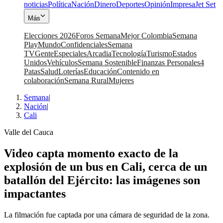
noticias
Política
Nación
Dinero
Deportes
Opinión
Impresa
Jet Set
Más
Elecciones 2026
Foros Semana
Mejor Colombia
Semana
Play
Mundo
Confidenciales
Semana
TV
Gente
Especiales
Arcadia
Tecnología
Turismo
Estados
Unidos
Vehículos
Semana Sostenible
Finanzas Personales
4
Patas
Salud
Loterías
Educación
Contenido en
colaboración
Semana Rural
Mujeres
Semana
|
Nación
|
Cali
Valle del Cauca
Video capta momento exacto de la
explosión de un bus en Cali, cerca de un
batallón del Ejército: las imágenes son
impactantes
La filmación fue captada por una cámara de seguridad de la zona.