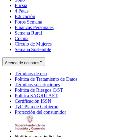
Fucsia
in
Opens
4 Patas
new
in
Educación
window
new
Foros Semana
window
Finanzas Personales
Semana Rural
Cocina
Círculo de Mujeres
Semana Sostenible
Acerca de nosotros
Términos de uso
Opens
Política de Tratamiento de Datos
in
Opens
Términos suscripciones
new
Opens
in
Política de Riesgos C/ST
window
in
Opens
new
Política SAGRILAFT
Opens
new
in
window
Certificación ISSN
Opens
in
window
new
TyC Plan de Gobierno
in
new
Opens
window
Protección del consumidor
new
window
in
Opens
window
new
in
window
new
window
Notificaciones judiciales