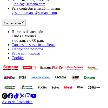
juridica@semana.com
Para contactar a gestión humana
gestionhumana@semana.com
Contáctenos
Horarios de atención
Lunes a Viernes
8:00 a.m. a 6:00 p.m.
Canales de servicio al cliente
Trabaje con nosotros
Paute con nosotros
Cookies
Opens
Opens
Opens
Opens
Opens
in
in
in
in
in
Aviso de Privacidad
Opens
new
new
new
new
new
in
window
window
window
window
window