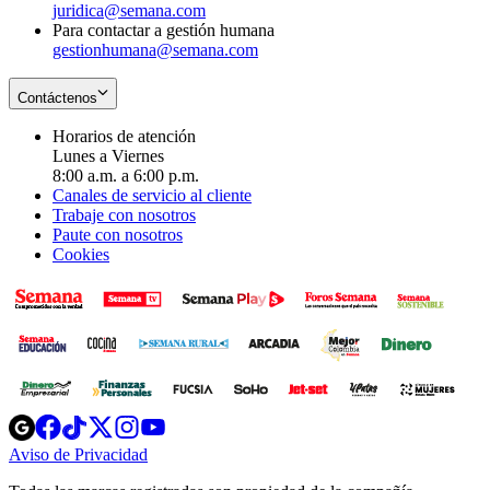
juridica@semana.com
Para contactar a gestión humana
gestionhumana@semana.com
Contáctenos
Horarios de atención
Lunes a Viernes
8:00 a.m. a 6:00 p.m.
Canales de servicio al cliente
Trabaje con nosotros
Paute con nosotros
Cookies
Opens
Opens
Opens
Opens
Opens
in
in
in
in
in
Aviso de Privacidad
Opens
new
new
new
new
new
in
window
window
window
window
window