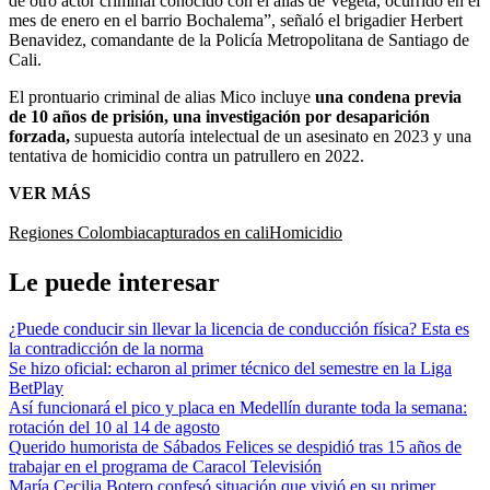
de otro actor criminal conocido con el alias de Vegeta, ocurrido en el
mes de enero en el barrio Bochalema”, señaló el brigadier Herbert
Benavidez, comandante de la Policía Metropolitana de Santiago de
Cali.
El prontuario criminal de alias Mico incluye
una condena previa
de 10 años de prisión, una investigación por desaparición
forzada,
supuesta autoría intelectual de un asesinato en 2023 y una
tentativa de homicidio contra un patrullero en 2022.
VER MÁS
Regiones Colombia
capturados en cali
Homicidio
Le puede interesar
¿Puede conducir sin llevar la licencia de conducción física? Esta es
la contradicción de la norma
Se hizo oficial: echaron al primer técnico del semestre en la Liga
BetPlay
Así funcionará el pico y placa en Medellín durante toda la semana:
rotación del 10 al 14 de agosto
Querido humorista de Sábados Felices se despidió tras 15 años de
trabajar en el programa de Caracol Televisión
María Cecilia Botero confesó situación que vivió en su primer