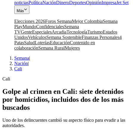
noticias
Política
Nación
Dinero
Deportes
Opinión
Impresa
Jet Set
Más
Elecciones 2026
Foros Semana
Mejor Colombia
Semana
Play
Mundo
Confidenciales
Semana
TV
Gente
Especiales
Arcadia
Tecnología
Turismo
Estados
Unidos
Vehículos
Semana Sostenible
Finanzas Personales
4
Patas
Salud
Loterías
Educación
Contenido en
colaboración
Semana Rural
Mujeres
Semana
|
Nación
|
Cali
Cali
Golpe al crimen en Cali: siete detenidos
por homicidios, incluidos dos de los más
buscados
Uno de los delincuentes cambió su aspecto físico para evadir a las
autoridades.