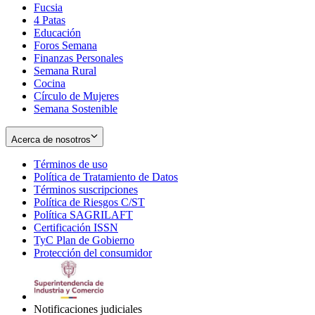
Fucsia
in
Opens
4 Patas
new
in
Educación
window
new
Foros Semana
window
Finanzas Personales
Semana Rural
Cocina
Círculo de Mujeres
Semana Sostenible
Acerca de nosotros
Términos de uso
Opens
Política de Tratamiento de Datos
in
Opens
Términos suscripciones
new
Opens
in
Política de Riesgos C/ST
window
in
Opens
new
Política SAGRILAFT
Opens
new
in
window
Certificación ISSN
Opens
in
window
new
TyC Plan de Gobierno
in
new
Opens
window
Protección del consumidor
new
window
in
Opens
window
new
in
window
new
window
Notificaciones judiciales