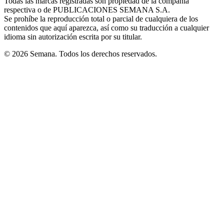
Todas las marcas registradas son propiedad de la compañía
new
respectiva o de PUBLICACIONES SEMANA S.A.
window
Se prohíbe la reproducción total o parcial de cualquiera de los
contenidos que aquí aparezca, así como su traducción a cualquier
idioma sin autorización escrita por su titular.
© 2026 Semana. Todos los derechos reservados.