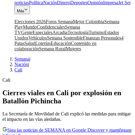
noticias
Política
Nación
Dinero
Deportes
Opinión
Impresa
Jet Set
Más
Elecciones 2026
Foros Semana
Mejor Colombia
Semana
Play
Mundo
Confidenciales
Semana
TV
Gente
Especiales
Arcadia
Tecnología
Turismo
Estados
Unidos
Vehículos
Semana Sostenible
Finanzas Personales
4
Patas
Salud
Loterías
Educación
Contenido en
colaboración
Semana Rural
Mujeres
Semana
|
Nación
|
Cali
Cali
Cierres viales en Cali por explosión en
Batallón Pichincha
La Secretaría de Movilidad de Cali explicó las medidas para mitigar
el impacto en las vías aledañas.
Siga las noticias de SEMANA en Google Discover y manténgase