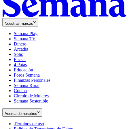
Nuestras marcas
Semana Play
Semana TV
Dinero
Arcadia
Soho
Opens
Fucsia
in
Opens
4 Patas
new
in
Educación
window
new
Foros Semana
window
Finanzas Personales
Semana Rural
Cocina
Círculo de Mujeres
Semana Sostenible
Acerca de nosotros
Términos de uso
Opens
Política de Tratamiento de Datos
in
Opens