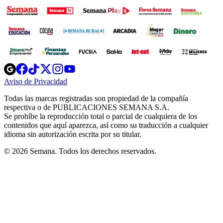
Opens
Opens
Opens
Opens
Opens
in
in
in
in
in
Aviso de Privacidad
Opens
new
new
new
new
new
in
window
window
window
window
window
Todas las marcas registradas son propiedad de la compañía
new
respectiva o de PUBLICACIONES SEMANA S.A.
window
Se prohíbe la reproducción total o parcial de cualquiera de los
contenidos que aquí aparezca, así como su traducción a cualquier
idioma sin autorización escrita por su titular.
© 2026 Semana. Todos los derechos reservados.