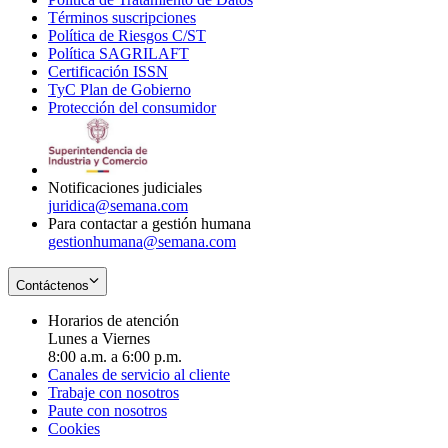
Términos suscripciones
new
Opens
in
Política de Riesgos C/ST
window
in
Opens
new
Política SAGRILAFT
Opens
new
in
window
Certificación ISSN
Opens
in
window
new
TyC Plan de Gobierno
in
new
Opens
window
Protección del consumidor
new
window
in
Opens
window
new
in
window
new
window
Notificaciones judiciales
juridica@semana.com
Para contactar a gestión humana
gestionhumana@semana.com
Contáctenos
Horarios de atención
Lunes a Viernes
8:00 a.m. a 6:00 p.m.
Canales de servicio al cliente
Trabaje con nosotros
Paute con nosotros
Cookies