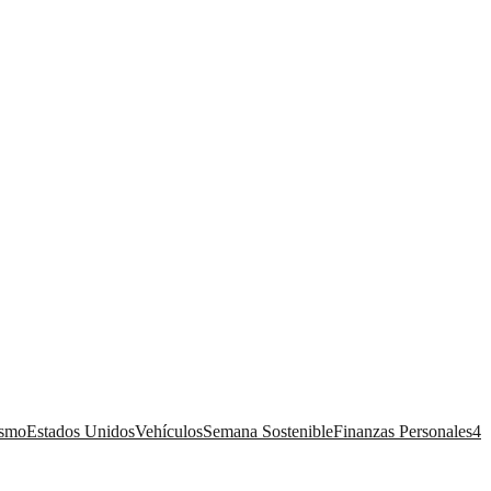
ismo
Estados Unidos
Vehículos
Semana Sostenible
Finanzas Personales
4