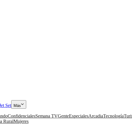
Jet Set
Más
ndo
Confidenciales
Semana TV
Gente
Especiales
Arcadia
Tecnología
Tur
a Rural
Mujeres