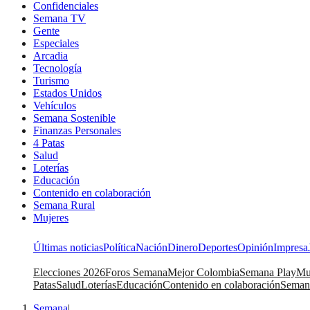
Confidenciales
Semana TV
Gente
Especiales
Arcadia
Tecnología
Turismo
Estados Unidos
Vehículos
Semana Sostenible
Finanzas Personales
4 Patas
Salud
Loterías
Educación
Contenido en colaboración
Semana Rural
Mujeres
Últimas noticias
Política
Nación
Dinero
Deportes
Opinión
Impresa
Elecciones 2026
Foros Semana
Mejor Colombia
Semana Play
Mu
Patas
Salud
Loterías
Educación
Contenido en colaboración
Seman
Semana
|