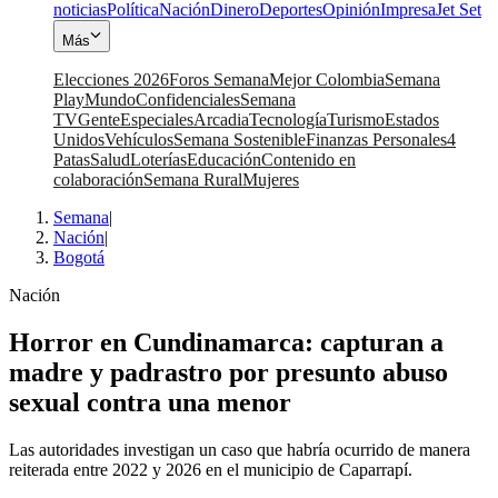
noticias
Política
Nación
Dinero
Deportes
Opinión
Impresa
Jet Set
Más
Elecciones 2026
Foros Semana
Mejor Colombia
Semana
Play
Mundo
Confidenciales
Semana
TV
Gente
Especiales
Arcadia
Tecnología
Turismo
Estados
Unidos
Vehículos
Semana Sostenible
Finanzas Personales
4
Patas
Salud
Loterías
Educación
Contenido en
colaboración
Semana Rural
Mujeres
Semana
|
Nación
|
Bogotá
Nación
Horror en Cundinamarca: capturan a
madre y padrastro por presunto abuso
sexual contra una menor
Las autoridades investigan un caso que habría ocurrido de manera
reiterada entre 2022 y 2026 en el municipio de Caparrapí.