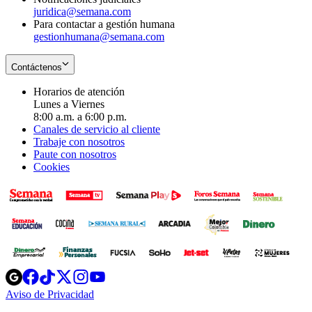
juridica@semana.com
Para contactar a gestión humana
gestionhumana@semana.com
Contáctenos
Horarios de atención
Lunes a Viernes
8:00 a.m. a 6:00 p.m.
Canales de servicio al cliente
Trabaje con nosotros
Paute con nosotros
Cookies
Opens
Opens
Opens
Opens
Opens
in
in
in
in
in
Aviso de Privacidad
Opens
new
new
new
new
new
in
window
window
window
window
window