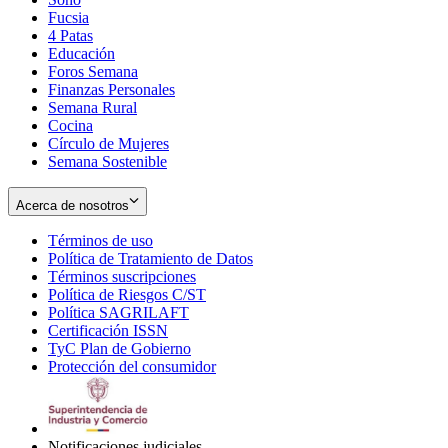
Fucsia
in
Opens
4 Patas
new
in
Educación
window
new
Foros Semana
window
Finanzas Personales
Semana Rural
Cocina
Círculo de Mujeres
Semana Sostenible
Acerca de nosotros
Términos de uso
Opens
Política de Tratamiento de Datos
in
Opens
Términos suscripciones
new
Opens
in
Política de Riesgos C/ST
window
in
Opens
new
Política SAGRILAFT
Opens
new
in
window
Certificación ISSN
Opens
in
window
new
TyC Plan de Gobierno
in
new
Opens
window
Protección del consumidor
new
window
in
Opens
window
new
in
window
new
window
Notificaciones judiciales