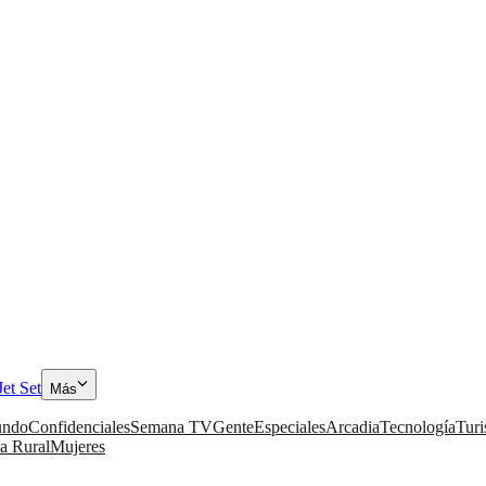
Jet Set
Más
ndo
Confidenciales
Semana TV
Gente
Especiales
Arcadia
Tecnología
Tur
a Rural
Mujeres