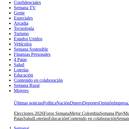
Confidenciales
Semana TV
Gente
Especiales
Arcadia
Tecnología
Turismo
Estados Unidos
Vehículos
Semana Sostenible
Finanzas Personales
4 Patas
Salud
Loterías
Educación
Contenido en colaboración
Semana Rural
Mujeres
Últimas noticias
Política
Nación
Dinero
Deportes
Opinión
Impresa
Elecciones 2026
Foros Semana
Mejor Colombia
Semana Play
Mu
Patas
Salud
Loterías
Educación
Contenido en colaboración
Seman
Semana
|