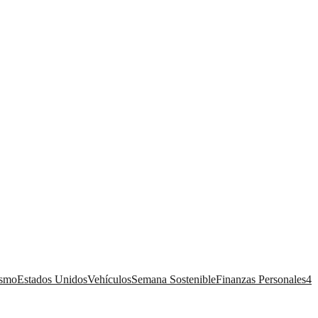
ismo
Estados Unidos
Vehículos
Semana Sostenible
Finanzas Personales
4