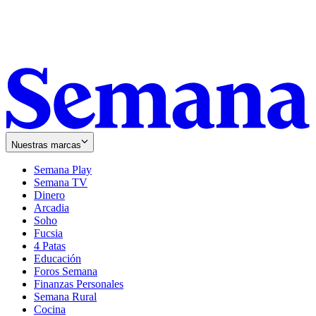
Nuestras marcas
Semana Play
Semana TV
Dinero
Arcadia
Soho
Opens
Fucsia
in
Opens
4 Patas
new
in
Educación
window
new
Foros Semana
window
Finanzas Personales
Semana Rural
Cocina