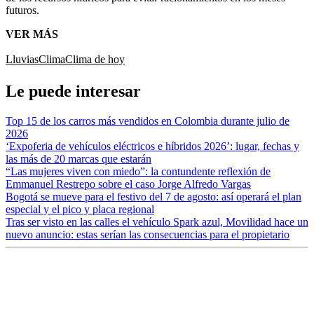
futuros.
VER MÁS
Lluvias
Clima
Clima de hoy
Le puede interesar
Top 15 de los carros más vendidos en Colombia durante julio de
2026
‘Expoferia de vehículos eléctricos e híbridos 2026’: lugar, fechas y
las más de 20 marcas que estarán
“Las mujeres viven con miedo”: la contundente reflexión de
Emmanuel Restrepo sobre el caso Jorge Alfredo Vargas
Bogotá se mueve para el festivo del 7 de agosto: así operará el plan
especial y el pico y placa regional
Tras ser visto en las calles el vehículo Spark azul, Movilidad hace un
nuevo anuncio: estas serían las consecuencias para el propietario