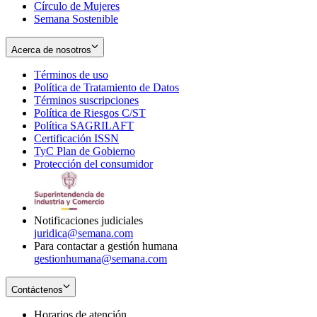
Círculo de Mujeres
Semana Sostenible
Acerca de nosotros
Términos de uso
Opens
Política de Tratamiento de Datos
in
Opens
Términos suscripciones
new
Opens
in
Política de Riesgos C/ST
window
in
Opens
new
Política SAGRILAFT
Opens
new
in
window
Certificación ISSN
Opens
in
window
new
TyC Plan de Gobierno
in
new
Opens
window
Protección del consumidor
new
window
in
Opens
window
new
in
window
new
window
Notificaciones judiciales
juridica@semana.com
Para contactar a gestión humana
gestionhumana@semana.com
Contáctenos
Horarios de atención