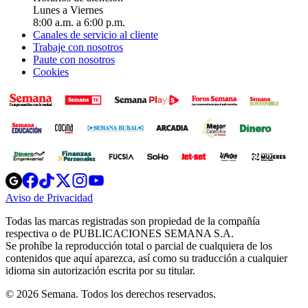
Lunes a Viernes
8:00 a.m. a 6:00 p.m.
Canales de servicio al cliente
Trabaje con nosotros
Paute con nosotros
Cookies
Opens
Opens
Opens
Opens
Opens
in
in
in
in
in
Aviso de Privacidad
Opens
new
new
new
new
new
in
window
window
window
window
window
Todas las marcas registradas son propiedad de la compañía
new
respectiva o de PUBLICACIONES SEMANA S.A.
window
Se prohíbe la reproducción total o parcial de cualquiera de los
contenidos que aquí aparezca, así como su traducción a cualquier
idioma sin autorización escrita por su titular.
© 2026 Semana. Todos los derechos reservados.