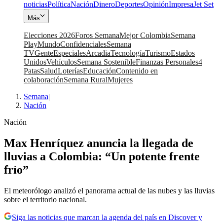
noticias
Política
Nación
Dinero
Deportes
Opinión
Impresa
Jet Set
Más
Elecciones 2026
Foros Semana
Mejor Colombia
Semana
Play
Mundo
Confidenciales
Semana
TV
Gente
Especiales
Arcadia
Tecnología
Turismo
Estados
Unidos
Vehículos
Semana Sostenible
Finanzas Personales
4
Patas
Salud
Loterías
Educación
Contenido en
colaboración
Semana Rural
Mujeres
Semana
|
Nación
Nación
Max Henríquez anuncia la llegada de
lluvias a Colombia: “Un potente frente
frío”
El meteorólogo analizó el panorama actual de las nubes y las lluvias
sobre el territorio nacional.
Siga las noticias que marcan la agenda del país en Discover y