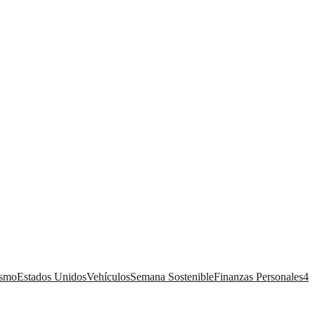
ismo
Estados Unidos
Vehículos
Semana Sostenible
Finanzas Personales
4