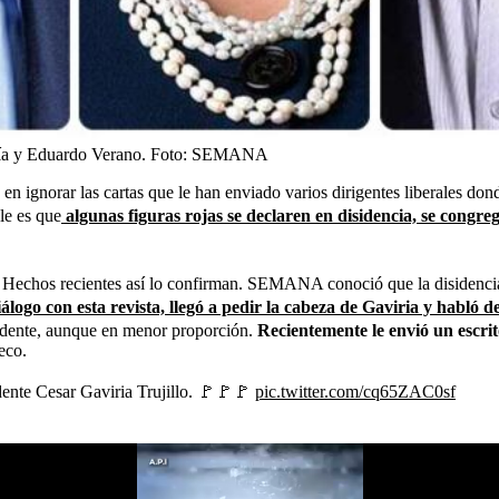
ía y Eduardo Verano.
Foto:
SEMANA
te en ignorar las cartas que le han enviado varios dirigentes liberales d
le es que
algunas figuras rojas se declaren en disidencia, se congre
. Hechos recientes así lo confirman. SEMANA conoció que la disidencia l
álogo con esta revista, llegó a pedir la cabeza de Gaviria y habló d
sidente, aunque en menor proporción.
Recientemente le envió un escrit
eco.
dente Cesar Gaviria Trujillo. 🚩🚩🚩
pic.twitter.com/cq65ZAC0sf