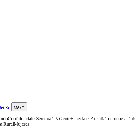
Jet Set
Más
ndo
Confidenciales
Semana TV
Gente
Especiales
Arcadia
Tecnología
Tur
a Rural
Mujeres