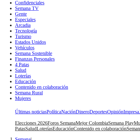
Confidenciales
Semana TV
Gente
Especiales
Arcadia
Tecnología
Turismo
Estados Unidos
Vehículos
Semana Sostenible
Finanzas Personales
4 Patas
Salud
Loterías
Educación
Contenido en colaboración
Semana Rural
Mujeres
Últimas noticias
Política
Nación
Dinero
Deportes
Opinión
Impresa
Elecciones 2026
Foros Semana
Mejor Colombia
Semana Play
Mu
Patas
Salud
Loterías
Educación
Contenido en colaboración
Seman
Semana
|