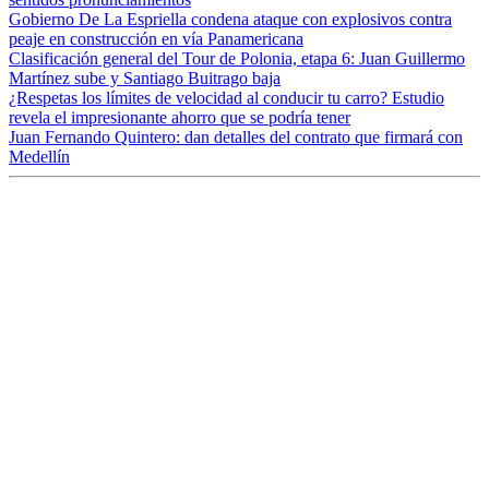
Gobierno De La Espriella condena ataque con explosivos contra
peaje en construcción en vía Panamericana
Clasificación general del Tour de Polonia, etapa 6: Juan Guillermo
Martínez sube y Santiago Buitrago baja
¿Respetas los límites de velocidad al conducir tu carro? Estudio
revela el impresionante ahorro que se podría tener
Juan Fernando Quintero: dan detalles del contrato que firmará con
Medellín