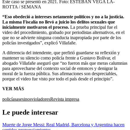
Este caso se presentó en 2021.
Foto:
ESTEBAN VEGA LA-
ROTTA / SEMANA
“Eso obedeció a intereses netamente políticos y no a la justicia.
La misma Fiscalía no llevó a juicio los delitos sexuales que
inicialmente motivaron el proceso.
La prueba principal fue el
video del procedimiento, grabado por periodistas alternativos, en el
que no se advierte ninguna conducta inapropiada por parte de los
policías investigados”, explicó Villafañe.
A diferencia del intendente, que prefirió guardarse su reflexión y
mantener su silencio como policía frente a Gustavo Bolívar, el
abogado Villafañe aseguró que “no fueron más que meras calumnias
para aprovecharse del contexto social de entonces y denigrar la
moral de la fuerza pública. Sus afirmaciones son despreciables,
porque el video fue visto por todo el país desde el principio”.
VER MÁS
policías
asesinos
violadores
Revista impresa
Le puede interesar
Muerte de Jorge Messi: Real Madrid, Barcelona y Argentina hacen
sentidos pronunciamientos