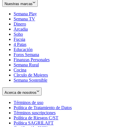
Nuestras marcas
Semana Play
Semana TV
Dinero
Arcadia
Soho
Opens
Fucsia
in
Opens
4 Patas
new
in
Educación
window
new
Foros Semana
window
Finanzas Personales
Semana Rural
Cocina
Círculo de Mujeres
Semana Sostenible
Acerca de nosotros
Términos de uso
Opens
Política de Tratamiento de Datos
in
Opens
Términos suscripciones
new
Opens
in
Política de Riesgos C/ST
window
in
Opens
new
Política SAGRILAFT
Opens
new
in
window