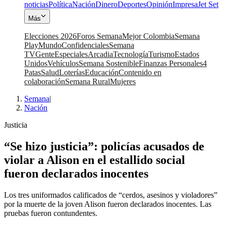
noticias
Política
Nación
Dinero
Deportes
Opinión
Impresa
Jet Set
Más
Elecciones 2026
Foros Semana
Mejor Colombia
Semana
Play
Mundo
Confidenciales
Semana
TV
Gente
Especiales
Arcadia
Tecnología
Turismo
Estados
Unidos
Vehículos
Semana Sostenible
Finanzas Personales
4
Patas
Salud
Loterías
Educación
Contenido en
colaboración
Semana Rural
Mujeres
Semana
|
Nación
Justicia
“Se hizo justicia”: policías acusados de
violar a Alison en el estallido social
fueron declarados inocentes
Los tres uniformados calificados de “cerdos, asesinos y violadores”
por la muerte de la joven Alison fueron declarados inocentes. Las
pruebas fueron contundentes.