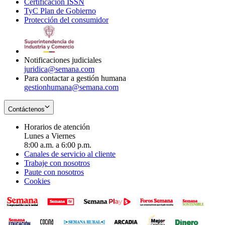
Certificación ISSN
Opens
in
window
new
TyC Plan de Gobierno
in
new
Opens
window
Protección del consumidor
new
window
in
Opens
window
new
in
window
new
window
Notificaciones judiciales
juridica@semana.com
Para contactar a gestión humana
gestionhumana@semana.com
Contáctenos
Horarios de atención
Lunes a Viernes
8:00 a.m. a 6:00 p.m.
Canales de servicio al cliente
Trabaje con nosotros
Paute con nosotros
Cookies