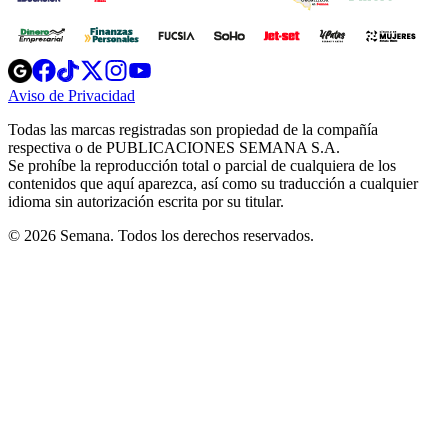
Opens
Opens
Opens
Opens
Opens
in
in
in
in
in
Aviso de Privacidad
Opens
new
new
new
new
new
in
window
window
window
window
window
Todas las marcas registradas son propiedad de la compañía
new
respectiva o de PUBLICACIONES SEMANA S.A.
window
Se prohíbe la reproducción total o parcial de cualquiera de los
contenidos que aquí aparezca, así como su traducción a cualquier
idioma sin autorización escrita por su titular.
© 2026 Semana. Todos los derechos reservados.