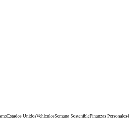
ismo
Estados Unidos
Vehículos
Semana Sostenible
Finanzas Personales
4