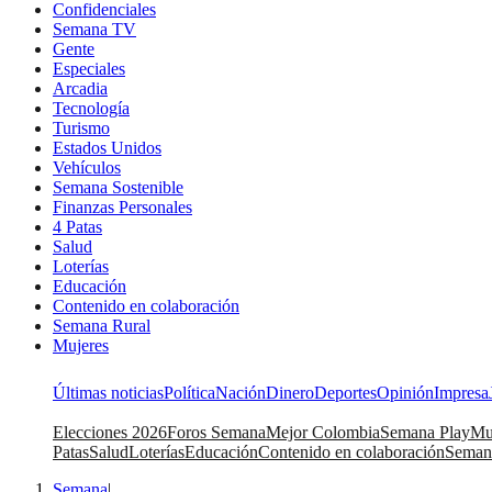
Confidenciales
Semana TV
Gente
Especiales
Arcadia
Tecnología
Turismo
Estados Unidos
Vehículos
Semana Sostenible
Finanzas Personales
4 Patas
Salud
Loterías
Educación
Contenido en colaboración
Semana Rural
Mujeres
Últimas noticias
Política
Nación
Dinero
Deportes
Opinión
Impresa
Elecciones 2026
Foros Semana
Mejor Colombia
Semana Play
Mu
Patas
Salud
Loterías
Educación
Contenido en colaboración
Seman
Semana
|