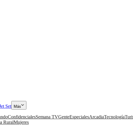
Jet Set
Más
ndo
Confidenciales
Semana TV
Gente
Especiales
Arcadia
Tecnología
Tur
a Rural
Mujeres