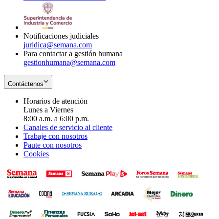
window
new
in
window
new
window
Notificaciones judiciales
juridica@semana.com
Para contactar a gestión humana
gestionhumana@semana.com
Contáctenos
Horarios de atención
Lunes a Viernes
8:00 a.m. a 6:00 p.m.
Canales de servicio al cliente
Trabaje con nosotros
Paute con nosotros
Cookies