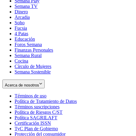
Semana Play
Semana TV
Dinero
Arcadia
Soho
Opens
Fucsia
in
Opens
4 Patas
new
in
Educación
window
new
Foros Semana
window
Finanzas Personales
Semana Rural
Cocina
Círculo de Mujeres
Semana Sostenible
Acerca de nosotros
Términos de uso
Opens
Política de Tratamiento de Datos
in
Opens
Términos suscripciones
new
Opens
in
Política de Riesgos C/ST
window
in
Opens
new
Política SAGRILAFT
Opens
new
in
window
Certificación ISSN
Opens
in
window
new
TyC Plan de Gobierno
in
new
Opens
window
Protección del consumidor
new
window
in
Opens