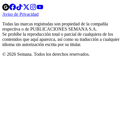
Opens
Opens
Opens
Opens
Opens
in
in
in
in
in
Aviso de Privacidad
Opens
new
new
new
new
new
in
window
window
window
window
window
Todas las marcas registradas son propiedad de la compañía
new
respectiva o de PUBLICACIONES SEMANA S.A.
window
Se prohíbe la reproducción total o parcial de cualquiera de los
contenidos que aquí aparezca, así como su traducción a cualquier
idioma sin autorización escrita por su titular.
© 2026 Semana. Todos los derechos reservados.