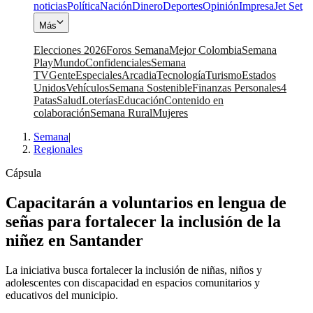
noticias
Política
Nación
Dinero
Deportes
Opinión
Impresa
Jet Set
Más
Elecciones 2026
Foros Semana
Mejor Colombia
Semana
Play
Mundo
Confidenciales
Semana
TV
Gente
Especiales
Arcadia
Tecnología
Turismo
Estados
Unidos
Vehículos
Semana Sostenible
Finanzas Personales
4
Patas
Salud
Loterías
Educación
Contenido en
colaboración
Semana Rural
Mujeres
Semana
|
Regionales
Cápsula
Capacitarán a voluntarios en lengua de
señas para fortalecer la inclusión de la
niñez en Santander
La iniciativa busca fortalecer la inclusión de niñas, niños y
adolescentes con discapacidad en espacios comunitarios y
educativos del municipio.