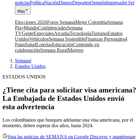
noticias
Política
Nación
Dinero
Deportes
Opinión
Impresa
Jet Set
Más
Elecciones 2026
Foros Semana
Mejor Colombia
Semana
Play
Mundo
Confidenciales
Semana
TV
Gente
Especiales
Arcadia
Tecnología
Turismo
Estados
Unidos
Vehículos
Semana Sostenible
Finanzas Personales
4
Patas
Salud
Loterías
Educación
Contenido en
colaboración
Semana Rural
Mujeres
Semana
|
Estados Unidos
ESTADOS UNIDOS
¿Tiene cita para solicitar visa americana?
La Embajada de Estados Unidos envió
esta advertencia
Los colombianos que busquen adelantar una visa americana, por el
momento, deben esperar dos años, hasta 2024.
Siga las noticias de SEMANA en Google Discover y manténgase