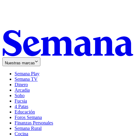
Nuestras marcas
Semana Play
Semana TV
Dinero
Arcadia
Soho
Opens
Fucsia
in
Opens
4 Patas
new
in
Educación
window
new
Foros Semana
window
Finanzas Personales
Semana Rural
Cocina