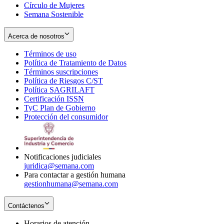
Círculo de Mujeres
Semana Sostenible
Acerca de nosotros
Términos de uso
Opens
Política de Tratamiento de Datos
in
Opens
Términos suscripciones
new
Opens
in
Política de Riesgos C/ST
window
in
Opens
new
Política SAGRILAFT
Opens
new
in
window
Certificación ISSN
Opens
in
window
new
TyC Plan de Gobierno
in
new
Opens
window
Protección del consumidor
new
window
in
Opens
window
new
in
window
new
window
Notificaciones judiciales
juridica@semana.com
Para contactar a gestión humana
gestionhumana@semana.com
Contáctenos
Horarios de atención