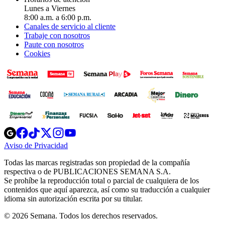
Lunes a Viernes
8:00 a.m. a 6:00 p.m.
Canales de servicio al cliente
Trabaje con nosotros
Paute con nosotros
Cookies
Opens
Opens
Opens
Opens
Opens
in
in
in
in
in
Aviso de Privacidad
Opens
new
new
new
new
new
in
window
window
window
window
window
Todas las marcas registradas son propiedad de la compañía
new
respectiva o de PUBLICACIONES SEMANA S.A.
window
Se prohíbe la reproducción total o parcial de cualquiera de los
contenidos que aquí aparezca, así como su traducción a cualquier
idioma sin autorización escrita por su titular.
© 2026 Semana. Todos los derechos reservados.