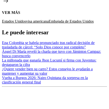
VER MÁS
Estados Unidos
visa americana
Embajada de Estados Unidos
Le puede interesar
Epa Colombia se habría pronunciado tras radical decisión de
trasladarla de cárcel: “Solo Dios conoce por completo”
Ángel Di María reveló la charla que tuvo con Jáminton Campaz:
busca convencerlo
La millonada que ganaría Jhon Lucumí si firma con Juventus:
destaparon la cifra
¿Quiere vender bien su carro? Estos consejos le ayudarán a
mantener y aumentar su valor
Vuelta a Burgos 2026: Nairo Quintana da sorpresa en la
clasificación general final