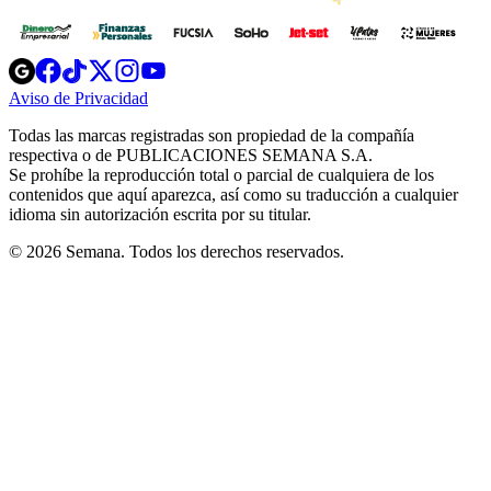
Opens
Opens
Opens
Opens
Opens
in
in
in
in
in
Aviso de Privacidad
Opens
new
new
new
new
new
in
window
window
window
window
window
Todas las marcas registradas son propiedad de la compañía
new
respectiva o de PUBLICACIONES SEMANA S.A.
window
Se prohíbe la reproducción total o parcial de cualquiera de los
contenidos que aquí aparezca, así como su traducción a cualquier
idioma sin autorización escrita por su titular.
© 2026 Semana. Todos los derechos reservados.