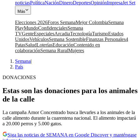
noticias
Política
Nación
Dinero
Deportes
Opinión
Impresa
Jet Set
Más
Elecciones 2026
Foros Semana
Mejor Colombia
Semana
Play
Mundo
Confidenciales
Semana
TV
Gente
Especiales
Arcadia
Tecnología
Turismo
Estados
Unidos
Vehículos
Semana Sostenible
Finanzas Personales
4
Patas
Salud
Loterías
Educación
Contenido en
colaboración
Semana Rural
Mujeres
Semana
|
País
DONACIONES
Estas son las donaciones para los animales
de la calle
La campaña Amor Concentrado busca llevarles a los animales de la
calle alimento durante la cuarentena nacional. El alimento impactará
a 20.000 perros y 5.000 gatos.
Siga las noticias de SEMANA en Google Discover y manténgase