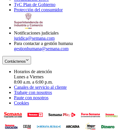
TyC Plan de Gobierno
in
new
Opens
window
Protección del consumidor
new
window
in
Opens
window
new
in
window
new
window
Notificaciones judiciales
juridica@semana.com
Para contactar a gestión humana
gestionhumana@semana.com
Contáctenos
Horarios de atención
Lunes a Viernes
8:00 a.m. a 6:00 p.m.
Canales de servicio al cliente
Trabaje con nosotros
Paute con nosotros
Cookies