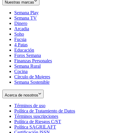
Nuestras marcas
Semana Play
Semana TV
Dinero
Arcadia
Soho
Opens
Fucsia
in
Opens
4 Patas
new
in
Educación
window
new
Foros Semana
window
Finanzas Personales
Semana Rural
Cocina
Círculo de Mujeres
Semana Sostenible
Acerca de nosotros
Términos de uso
Opens
Política de Tratamiento de Datos
in
Opens
Términos suscripciones
new
Opens
in
Política de Riesgos C/ST
window
in
Opens
new
Política SAGRILAFT
Opens
new
in
window
Certificación ISSN
Opens
in
window
new