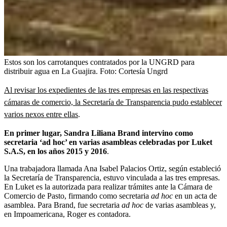
Estos son los carrotanques contratados por la UNGRD para
distribuir agua en La Guajira.
Foto:
Cortesía Ungrd
Al revisar los expedientes de las tres empresas en las respectivas
cámaras de comercio, la Secretaría de Transparencia pudo establecer
varios nexos entre ellas
.
En primer lugar, Sandra Liliana Brand intervino como
secretaria ‘ad hoc’ en varias asambleas celebradas por Luket
S.A.S, en los años 2015 y 2016
.
Una trabajadora llamada Ana Isabel Palacios Ortiz, según estableció
la Secretaría de Transparencia, estuvo vinculada a las tres empresas.
En Luket es la autorizada para realizar trámites ante la Cámara de
Comercio de Pasto, firmando como secretaria
ad hoc
en un acta de
asamblea. Para Brand, fue secretaria
ad hoc
de varias asambleas y,
en Impoamericana, Roger es contadora.