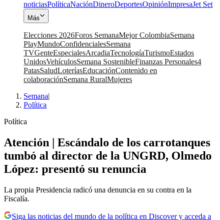
noticias
Política
Nación
Dinero
Deportes
Opinión
Impresa
Jet Set
Más
Elecciones 2026
Foros Semana
Mejor Colombia
Semana
Play
Mundo
Confidenciales
Semana
TV
Gente
Especiales
Arcadia
Tecnología
Turismo
Estados
Unidos
Vehículos
Semana Sostenible
Finanzas Personales
4
Patas
Salud
Loterías
Educación
Contenido en
colaboración
Semana Rural
Mujeres
Semana
|
Política
Política
Atención | Escándalo de los carrotanques
tumbó al director de la UNGRD, Olmedo
López: presentó su renuncia
La propia Presidencia radicó una denuncia en su contra en la
Fiscalía.
Siga las noticias del mundo de la política en Discover y acceda a