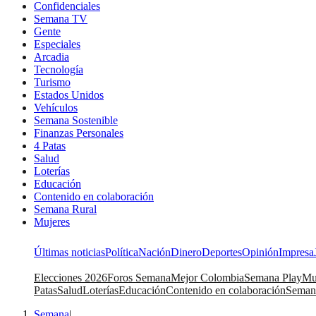
Confidenciales
Semana TV
Gente
Especiales
Arcadia
Tecnología
Turismo
Estados Unidos
Vehículos
Semana Sostenible
Finanzas Personales
4 Patas
Salud
Loterías
Educación
Contenido en colaboración
Semana Rural
Mujeres
Últimas noticias
Política
Nación
Dinero
Deportes
Opinión
Impresa
Elecciones 2026
Foros Semana
Mejor Colombia
Semana Play
Mu
Patas
Salud
Loterías
Educación
Contenido en colaboración
Seman
Semana
|