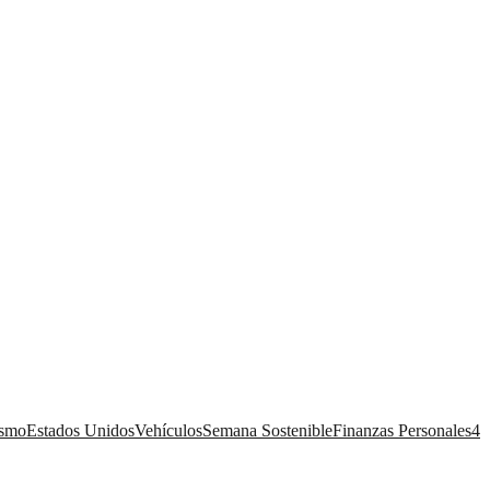
ismo
Estados Unidos
Vehículos
Semana Sostenible
Finanzas Personales
4