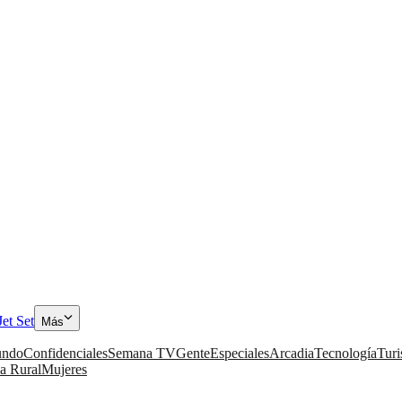
Jet Set
Más
ndo
Confidenciales
Semana TV
Gente
Especiales
Arcadia
Tecnología
Tur
a Rural
Mujeres