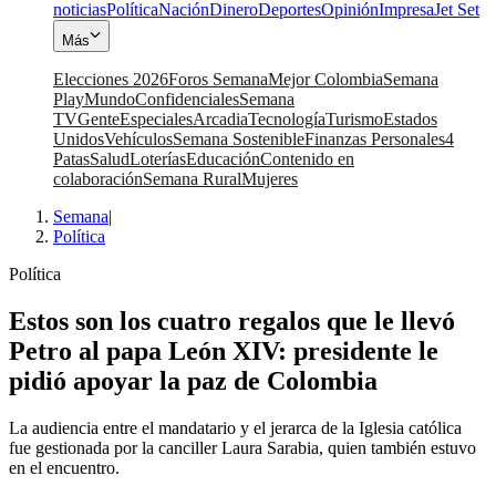
noticias
Política
Nación
Dinero
Deportes
Opinión
Impresa
Jet Set
Más
Elecciones 2026
Foros Semana
Mejor Colombia
Semana
Play
Mundo
Confidenciales
Semana
TV
Gente
Especiales
Arcadia
Tecnología
Turismo
Estados
Unidos
Vehículos
Semana Sostenible
Finanzas Personales
4
Patas
Salud
Loterías
Educación
Contenido en
colaboración
Semana Rural
Mujeres
Semana
|
Política
Política
Estos son los cuatro regalos que le llevó
Petro al papa León XIV: presidente le
pidió apoyar la paz de Colombia
La audiencia entre el mandatario y el jerarca de la Iglesia católica
fue gestionada por la canciller Laura Sarabia, quien también estuvo
en el encuentro.