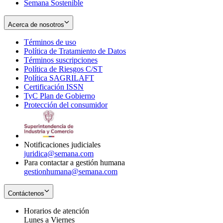
Semana Sostenible
Acerca de nosotros
Términos de uso
Opens
Política de Tratamiento de Datos
in
Opens
Términos suscripciones
new
Opens
in
Política de Riesgos C/ST
window
in
Opens
new
Política SAGRILAFT
Opens
new
in
window
Certificación ISSN
Opens
in
window
new
TyC Plan de Gobierno
in
new
Opens
window
Protección del consumidor
new
window
in
Opens
window
new
in
window
new
window
Notificaciones judiciales
juridica@semana.com
Para contactar a gestión humana
gestionhumana@semana.com
Contáctenos
Horarios de atención
Lunes a Viernes