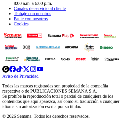
8:00 a.m. a 6:00 p.m.
Canales de servicio al cliente
Trabaje con nosotros
Paute con nosotros
Cookies
Opens
Opens
Opens
Opens
Opens
in
in
in
in
in
Aviso de Privacidad
Opens
new
new
new
new
new
in
window
window
window
window
window
Todas las marcas registradas son propiedad de la compañía
new
respectiva o de PUBLICACIONES SEMANA S.A.
window
Se prohíbe la reproducción total o parcial de cualquiera de los
contenidos que aquí aparezca, así como su traducción a cualquier
idioma sin autorización escrita por su titular.
© 2026 Semana. Todos los derechos reservados.