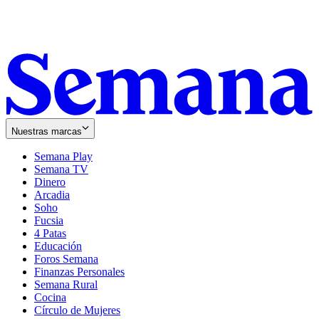
Nuestras marcas
Semana Play
Semana TV
Dinero
Arcadia
Soho
Opens
Fucsia
in
Opens
4 Patas
new
in
Educación
window
new
Foros Semana
window
Finanzas Personales
Semana Rural
Cocina
Círculo de Mujeres