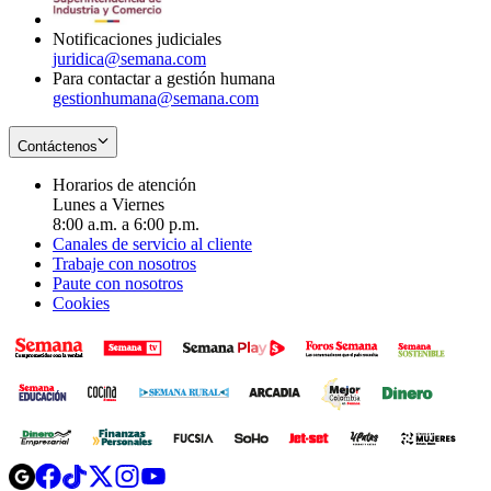
window
Notificaciones judiciales
juridica@semana.com
Para contactar a gestión humana
gestionhumana@semana.com
Contáctenos
Horarios de atención
Lunes a Viernes
8:00 a.m. a 6:00 p.m.
Canales de servicio al cliente
Trabaje con nosotros
Paute con nosotros
Cookies
Opens
Opens
Opens
Opens
Opens