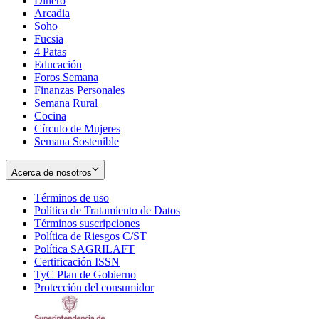
Dinero
Arcadia
Soho
Opens
Fucsia
in
Opens
4 Patas
new
in
Educación
window
new
Foros Semana
window
Finanzas Personales
Semana Rural
Cocina
Círculo de Mujeres
Semana Sostenible
Acerca de nosotros
Términos de uso
Opens
Política de Tratamiento de Datos
in
Opens
Términos suscripciones
new
Opens
in
Política de Riesgos C/ST
window
in
Opens
new
Política SAGRILAFT
Opens
new
in
window
Certificación ISSN
Opens
in
window
new
TyC Plan de Gobierno
in
new
Opens
window
Protección del consumidor
new
window
in
Opens
window
new
in
window
new