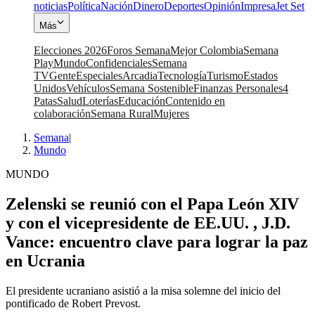
noticias
Política
Nación
Dinero
Deportes
Opinión
Impresa
Jet Set
Más
Elecciones 2026
Foros Semana
Mejor Colombia
Semana
Play
Mundo
Confidenciales
Semana
TV
Gente
Especiales
Arcadia
Tecnología
Turismo
Estados
Unidos
Vehículos
Semana Sostenible
Finanzas Personales
4
Patas
Salud
Loterías
Educación
Contenido en
colaboración
Semana Rural
Mujeres
Semana
|
Mundo
MUNDO
Zelenski se reunió con el Papa León XIV
y con el vicepresidente de EE.UU. , J.D.
Vance: encuentro clave para lograr la paz
en Ucrania
El presidente ucraniano asistió a la misa solemne del inicio del
pontificado de Robert Prevost.