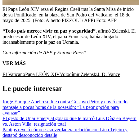
El Papa León XIV reza el Regina Caeli tras la Santa Misa de inicio
de su Pontificado, en la plaza de San Pedro del Vaticano, el 18 de
mayo de 2025. (Foto: Alberto PIZZOLI / AFP)
Foto:
AFP
“Todo país merece vivir en paz y seguridad”
, afirmó Zelenski. El
predecesor de León XIV, el papa Francisco, había abogado
incansablemente por la paz en Ucrania.
Con información de AFP y Europa Press*
VER MÁS
El Vaticano
Papa LEÓN XIV
Volodímir Zelenski
J. D. Vance
Le puede interesar
Jorge Enrique Abello se fue contra Gustavo Petro y envió crudo
mensaje a pocas horas de la posesión: “La peor opción para
avanzar”
El gesto de Unai Emery al golazo que le marcó Luis Díaz en Bayern
vs. Aston Villa: resignación total
Pautips reveló cómo es su verdadera relación con Lina Tejeiro y
destapó desconocido detalle