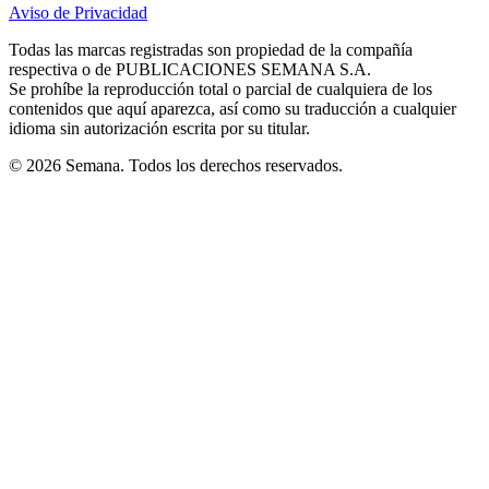
in
in
in
in
in
Aviso de Privacidad
Opens
new
new
new
new
new
in
window
window
window
window
window
Todas las marcas registradas son propiedad de la compañía
new
respectiva o de PUBLICACIONES SEMANA S.A.
window
Se prohíbe la reproducción total o parcial de cualquiera de los
contenidos que aquí aparezca, así como su traducción a cualquier
idioma sin autorización escrita por su titular.
© 2026 Semana. Todos los derechos reservados.