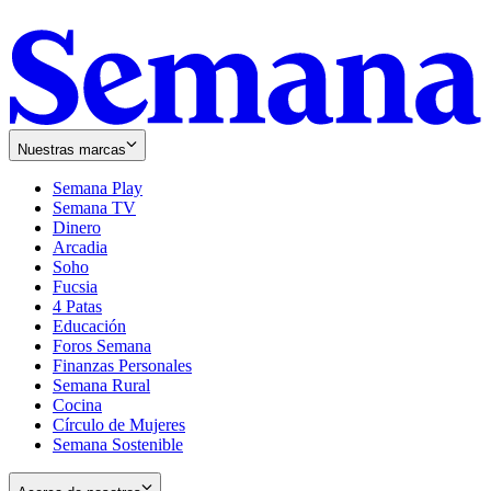
Nuestras marcas
Semana Play
Semana TV
Dinero
Arcadia
Soho
Opens
Fucsia
in
Opens
4 Patas
new
in
Educación
window
new
Foros Semana
window
Finanzas Personales
Semana Rural
Cocina
Círculo de Mujeres
Semana Sostenible