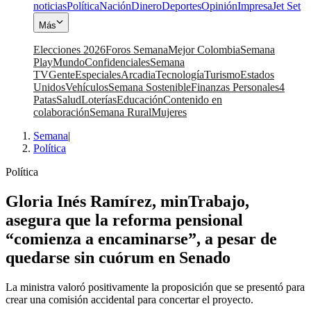
noticias
Política
Nación
Dinero
Deportes
Opinión
Impresa
Jet Set
Más
Elecciones 2026
Foros Semana
Mejor Colombia
Semana
Play
Mundo
Confidenciales
Semana
TV
Gente
Especiales
Arcadia
Tecnología
Turismo
Estados
Unidos
Vehículos
Semana Sostenible
Finanzas Personales
4
Patas
Salud
Loterías
Educación
Contenido en
colaboración
Semana Rural
Mujeres
Semana
|
Política
Política
Gloria Inés Ramírez, minTrabajo,
asegura que la reforma pensional
“comienza a encaminarse”, a pesar de
quedarse sin cuórum en Senado
La ministra valoró positivamente la proposición que se presentó para
crear una comisión accidental para concertar el proyecto.