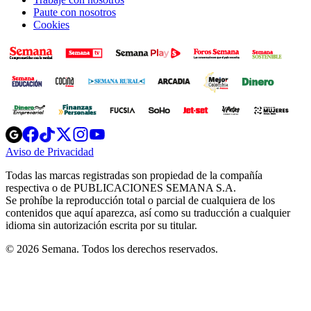
Paute con nosotros
Cookies
Opens
Opens
Opens
Opens
Opens
in
in
in
in
in
Aviso de Privacidad
Opens
new
new
new
new
new
in
window
window
window
window
window
Todas las marcas registradas son propiedad de la compañía
new
respectiva o de PUBLICACIONES SEMANA S.A.
window
Se prohíbe la reproducción total o parcial de cualquiera de los
contenidos que aquí aparezca, así como su traducción a cualquier
idioma sin autorización escrita por su titular.
© 2026 Semana. Todos los derechos reservados.