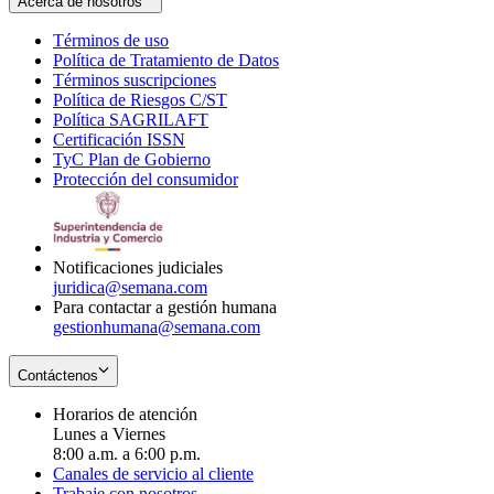
Acerca de nosotros
Términos de uso
Opens
Política de Tratamiento de Datos
in
Opens
Términos suscripciones
new
Opens
in
Política de Riesgos C/ST
window
in
Opens
new
Política SAGRILAFT
Opens
new
in
window
Certificación ISSN
Opens
in
window
new
TyC Plan de Gobierno
in
new
Opens
window
Protección del consumidor
new
window
in
Opens
window
new
in
window
new
window
Notificaciones judiciales
juridica@semana.com
Para contactar a gestión humana
gestionhumana@semana.com
Contáctenos
Horarios de atención
Lunes a Viernes
8:00 a.m. a 6:00 p.m.
Canales de servicio al cliente
Trabaje con nosotros