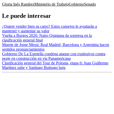
Gloria Inés Ramírez
Ministerio de Trabajo
Gobierno
Senado
Le puede interesar
¿Quiere vender bien su carro? Estos consejos le ayudarán a
mantener y aumentar su valor
Vuelta a Burgos 2026: Nairo Quintana da sorpresa en la
clasificación general final
Muerte de Jorge Messi: Real Madrid, Barcelona y Argentina hacen
sentidos pronunciamientos
Gobierno De La Espriella condena ataque con explosivos contra
peaje en construcción en vía Panamericana
Clasificación general del Tour de Polonia, etapa 6: Juan Guillermo
Martínez sube y Santiago Buitrago baja