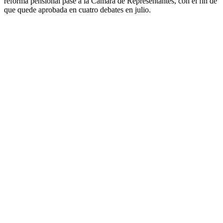
reforma pensional pase a la Cámara de Representantes, con el fin de
que quede aprobada en cuatro debates en julio.