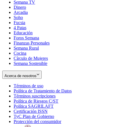
Semana TV
Dinero
Arcadia
Soho
Opens
Fucsia
in
Opens
4 Patas
new
in
Educación
window
new
Foros Semana
window
Finanzas Personales
Semana Rural
Cocina
Círculo de Mujeres
Semana Sostenible
Acerca de nosotros
Términos de uso
Opens
Política de Tratamiento de Datos
in
Opens
Términos suscripciones
new
Opens
in
Política de Riesgos C/ST
window
in
Opens
new
Política SAGRILAFT
Opens
new
in
window
Certificación ISSN
Opens
in
window
new
TyC Plan de Gobierno
in
new
Opens
window
Protección del consumidor
new
window
in
Opens
window
new
in