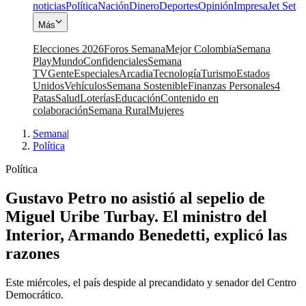
noticias
Política
Nación
Dinero
Deportes
Opinión
Impresa
Jet Set
Más
Elecciones 2026
Foros Semana
Mejor Colombia
Semana
Play
Mundo
Confidenciales
Semana
TV
Gente
Especiales
Arcadia
Tecnología
Turismo
Estados
Unidos
Vehículos
Semana Sostenible
Finanzas Personales
4
Patas
Salud
Loterías
Educación
Contenido en
colaboración
Semana Rural
Mujeres
Semana
|
Política
Política
Gustavo Petro no asistió al sepelio de
Miguel Uribe Turbay. El ministro del
Interior, Armando Benedetti, explicó las
razones
Este miércoles, el país despide al precandidato y senador del Centro
Democrático.