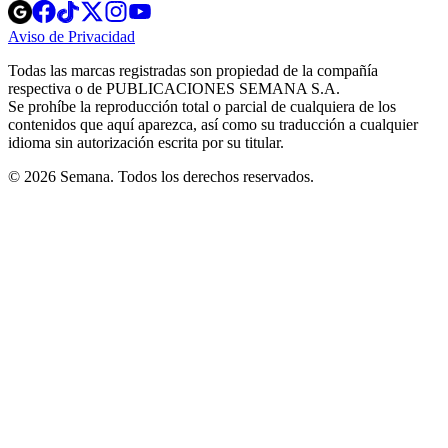
Opens
Opens
Opens
Opens
Opens
in
in
in
in
in
Aviso de Privacidad
Opens
new
new
new
new
new
in
window
window
window
window
window
Todas las marcas registradas son propiedad de la compañía
new
respectiva o de PUBLICACIONES SEMANA S.A.
window
Se prohíbe la reproducción total o parcial de cualquiera de los
contenidos que aquí aparezca, así como su traducción a cualquier
idioma sin autorización escrita por su titular.
© 2026 Semana. Todos los derechos reservados.