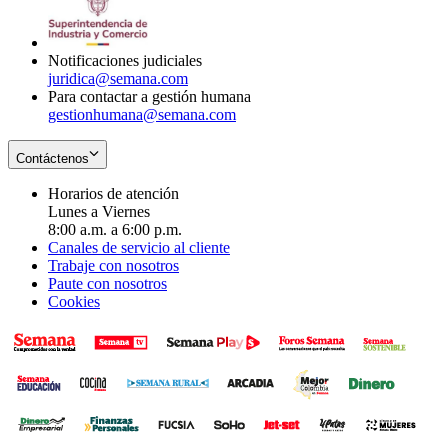
window
new
window
Notificaciones judiciales
juridica@semana.com
Para contactar a gestión humana
gestionhumana@semana.com
Contáctenos
Horarios de atención
Lunes a Viernes
8:00 a.m. a 6:00 p.m.
Canales de servicio al cliente
Trabaje con nosotros
Paute con nosotros
Cookies