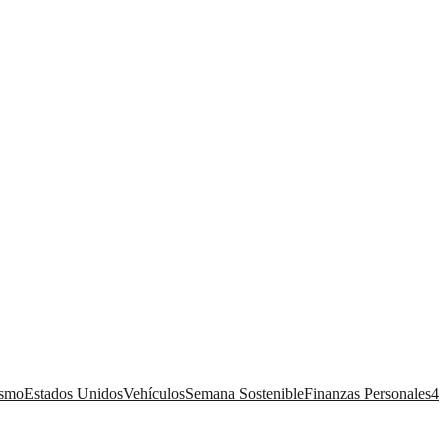
ismo
Estados Unidos
Vehículos
Semana Sostenible
Finanzas Personales
4