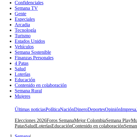
Confidenciales
Semana TV
Gente
Especiales
Arcadia
Tecnología
Turismo
Estados Unidos
Vehículos
Semana Sostenible
Finanzas Personales
4 Patas
Salud
Loterías
Educación
Contenido en colaboración
Semana Rural
Mujeres
Últimas noticias
Política
Nación
Dinero
Deportes
Opinión
Impresa
Elecciones 2026
Foros Semana
Mejor Colombia
Semana Play
Mu
Patas
Salud
Loterías
Educación
Contenido en colaboración
Seman
Semana
|