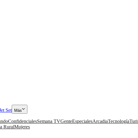
Jet Set
Más
ndo
Confidenciales
Semana TV
Gente
Especiales
Arcadia
Tecnología
Tur
a Rural
Mujeres