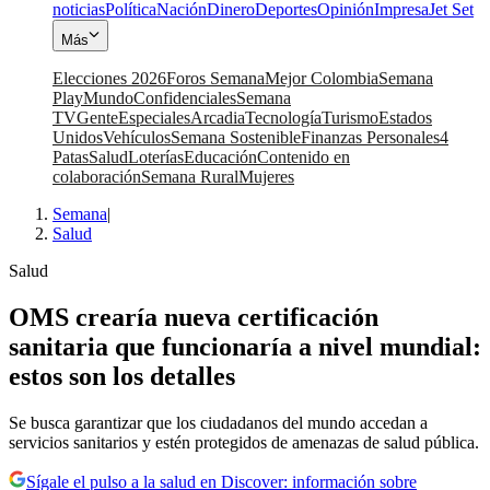
noticias
Política
Nación
Dinero
Deportes
Opinión
Impresa
Jet Set
Más
Elecciones 2026
Foros Semana
Mejor Colombia
Semana
Play
Mundo
Confidenciales
Semana
TV
Gente
Especiales
Arcadia
Tecnología
Turismo
Estados
Unidos
Vehículos
Semana Sostenible
Finanzas Personales
4
Patas
Salud
Loterías
Educación
Contenido en
colaboración
Semana Rural
Mujeres
Semana
|
Salud
Salud
OMS crearía nueva certificación
sanitaria que funcionaría a nivel mundial:
estos son los detalles
Se busca garantizar que los ciudadanos del mundo accedan a
servicios sanitarios y estén protegidos de amenazas de salud pública.
Sígale el pulso a la salud en Discover: información sobre