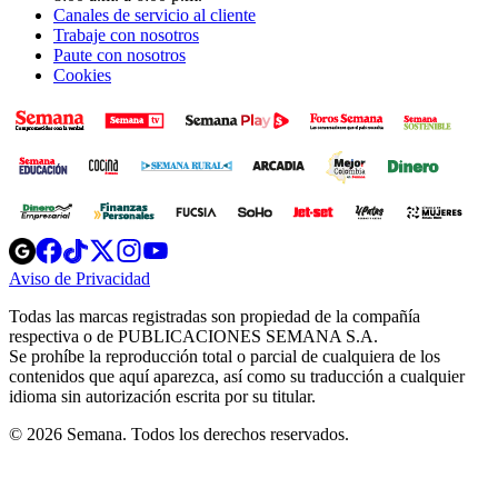
Canales de servicio al cliente
Trabaje con nosotros
Paute con nosotros
Cookies
Opens
Opens
Opens
Opens
Opens
in
in
in
in
in
Aviso de Privacidad
Opens
new
new
new
new
new
in
window
window
window
window
window
Todas las marcas registradas son propiedad de la compañía
new
respectiva o de PUBLICACIONES SEMANA S.A.
window
Se prohíbe la reproducción total o parcial de cualquiera de los
contenidos que aquí aparezca, así como su traducción a cualquier
idioma sin autorización escrita por su titular.
© 2026 Semana. Todos los derechos reservados.