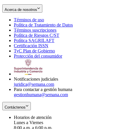
Acerca de nosotros
Términos de uso
Opens
Política de Tratamiento de Datos
in
Opens
Términos suscripciones
new
Opens
in
Política de Riesgos C/ST
window
in
Opens
new
Política SAGRILAFT
Opens
new
in
window
Certificación ISSN
Opens
in
window
new
TyC Plan de Gobierno
in
new
Opens
window
Protección del consumidor
new
window
in
Opens
window
new
in
window
new
window
Notificaciones judiciales
juridica@semana.com
Para contactar a gestión humana
gestionhumana@semana.com
Contáctenos
Horarios de atención
Lunes a Viernes
8:00 a.m. a 6:00 p.m.