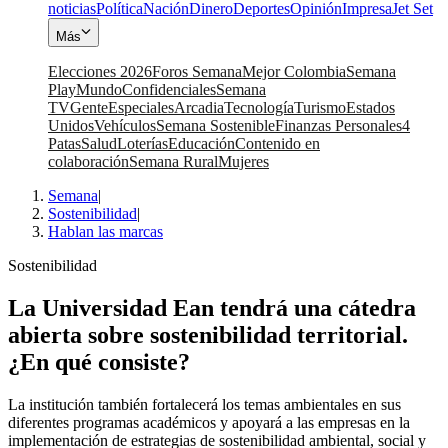
noticias
Política
Nación
Dinero
Deportes
Opinión
Impresa
Jet Set
Más
Elecciones 2026
Foros Semana
Mejor Colombia
Semana
Play
Mundo
Confidenciales
Semana
TV
Gente
Especiales
Arcadia
Tecnología
Turismo
Estados
Unidos
Vehículos
Semana Sostenible
Finanzas Personales
4
Patas
Salud
Loterías
Educación
Contenido en
colaboración
Semana Rural
Mujeres
Semana
|
Sostenibilidad
|
Hablan las marcas
Sostenibilidad
La Universidad Ean tendrá una cátedra
abierta sobre sostenibilidad territorial.
¿En qué consiste?
La institución también fortalecerá los temas ambientales en sus
diferentes programas académicos y apoyará a las empresas en la
implementación de estrategias de sostenibilidad ambiental, social y