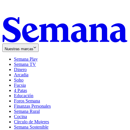
Nuestras marcas
Semana Play
Semana TV
Dinero
Arcadia
Soho
Opens
Fucsia
in
Opens
4 Patas
new
in
Educación
window
new
Foros Semana
window
Finanzas Personales
Semana Rural
Cocina
Círculo de Mujeres
Semana Sostenible