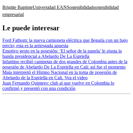
Brigitte Baptiste
Universidad EAN
Sostenibilidad
sostenibilidad
empresarial
Le puede interesar
Ford Fathom: la nueva camioneta eléctrica que llegaría con un bajo
precio; esta es la arriesgada apuesta
Emotivo gesto en la posesión: ‘El señor de la panela’ le ajusta la
banda presidencial a Abelardo De La Espriella
Infantino recibió camisetas de dos grandes de Colombia antes de la
posesión de Abelardo De La Espriella en Cali: así fue el momento
Maía interpretó el Himno Nacional en la toma de posesión de
Abelardo de la Espriella en Cali. Vea el video
Juan Fernando Quintero: club al que vuelve en Colombia lo
confirmó y presentó con una condición