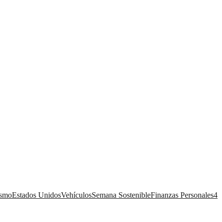
ismo
Estados Unidos
Vehículos
Semana Sostenible
Finanzas Personales
4