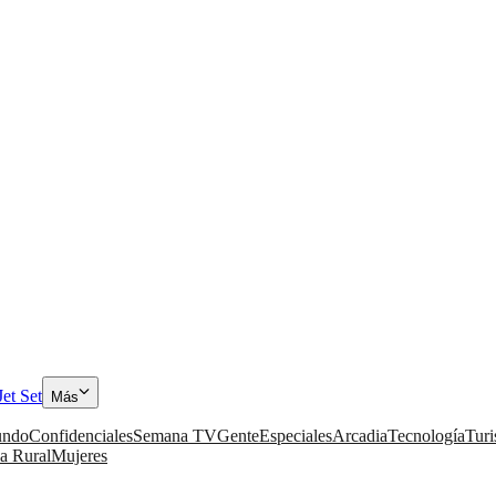
Jet Set
Más
ndo
Confidenciales
Semana TV
Gente
Especiales
Arcadia
Tecnología
Tur
a Rural
Mujeres