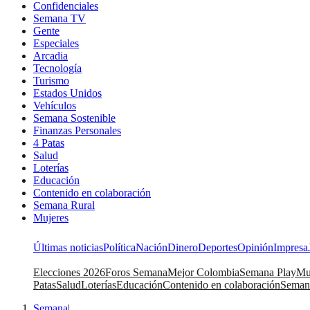
Confidenciales
Semana TV
Gente
Especiales
Arcadia
Tecnología
Turismo
Estados Unidos
Vehículos
Semana Sostenible
Finanzas Personales
4 Patas
Salud
Loterías
Educación
Contenido en colaboración
Semana Rural
Mujeres
Últimas noticias
Política
Nación
Dinero
Deportes
Opinión
Impresa
Elecciones 2026
Foros Semana
Mejor Colombia
Semana Play
Mu
Patas
Salud
Loterías
Educación
Contenido en colaboración
Seman
Semana
|