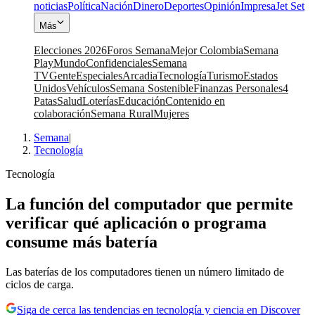
noticias
Política
Nación
Dinero
Deportes
Opinión
Impresa
Jet Set
Más
Elecciones 2026
Foros Semana
Mejor Colombia
Semana
Play
Mundo
Confidenciales
Semana
TV
Gente
Especiales
Arcadia
Tecnología
Turismo
Estados
Unidos
Vehículos
Semana Sostenible
Finanzas Personales
4
Patas
Salud
Loterías
Educación
Contenido en
colaboración
Semana Rural
Mujeres
Semana
|
Tecnología
Tecnología
La función del computador que permite
verificar qué aplicación o programa
consume más batería
Las baterías de los computadores tienen un número limitado de
ciclos de carga.
Siga de cerca las tendencias en tecnología y ciencia en Discover