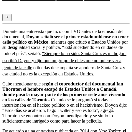
Durante una entrevista que hizo con TVO antes de la emisión del
documental,
Doyon señaló ser el primer estadounidense en tener
asilo político en México,
mientras que criticó a Estados Unidos por
su desigualdad social y política. “Está sucediendo en ciudades de
todo el país”, señaló.
“Siempre lo ha sido. Santa Cruz es mi hogar”,
escribió Dayon y dijo que un grupo de élites que no quiere ver a
gente de la calle
o tiendas de campaña se apoderó de Santa Cruz y
esa ciudad no es la excepción en Estados Unidos.
Cabe mencionar que s
egún el coproductor del documental Ian
Thornton el hombre escapó de Estados Unidos a Canadá,
donde pasó la mayor parte de los primeros siete años viviendo
en las calles de Toronto.
Cuando se le preguntó si todavía
incursionaba en el hackeo político o en el hacktivismo, Doyon dijo:
“Esos días se acabaron, hago Twitter y eso es todo”, agregó.
Thornton se encontró con Doyon mendigando
y se sintió lo
suficientemente intrigado como para hacer la película.
De acuerdo a una entrevista publicada en 2014 con
New Yorker
,
el