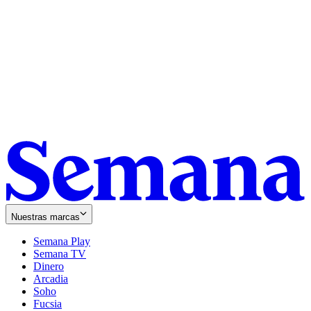
Nuestras marcas
Semana Play
Semana TV
Dinero
Arcadia
Soho
Opens
Fucsia
in
Opens