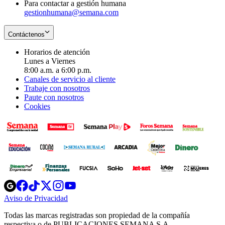
Para contactar a gestión humana
gestionhumana@semana.com
Contáctenos
Horarios de atención
Lunes a Viernes
8:00 a.m. a 6:00 p.m.
Canales de servicio al cliente
Trabaje con nosotros
Paute con nosotros
Cookies
Opens
Opens
Opens
Opens
Opens
in
in
in
in
in
Aviso de Privacidad
Opens
new
new
new
new
new
in
window
window
window
window
window
Todas las marcas registradas son propiedad de la compañía
new
respectiva o de PUBLICACIONES SEMANA S.A.