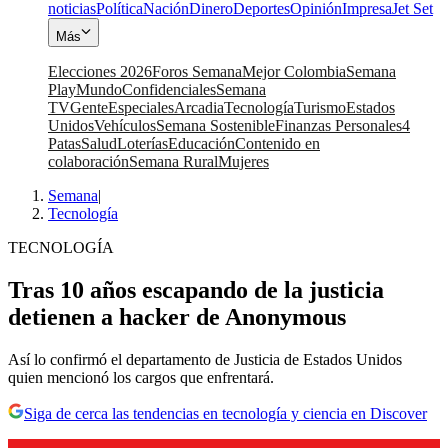
noticias
Política
Nación
Dinero
Deportes
Opinión
Impresa
Jet Set
Más
Elecciones 2026
Foros Semana
Mejor Colombia
Semana
Play
Mundo
Confidenciales
Semana
TV
Gente
Especiales
Arcadia
Tecnología
Turismo
Estados
Unidos
Vehículos
Semana Sostenible
Finanzas Personales
4
Patas
Salud
Loterías
Educación
Contenido en
colaboración
Semana Rural
Mujeres
Semana
|
Tecnología
TECNOLOGÍA
Tras 10 años escapando de la justicia
detienen a hacker de Anonymous
Así lo confirmó el departamento de Justicia de Estados Unidos
quien mencionó los cargos que enfrentará.
Siga de cerca las tendencias en tecnología y ciencia en Discover