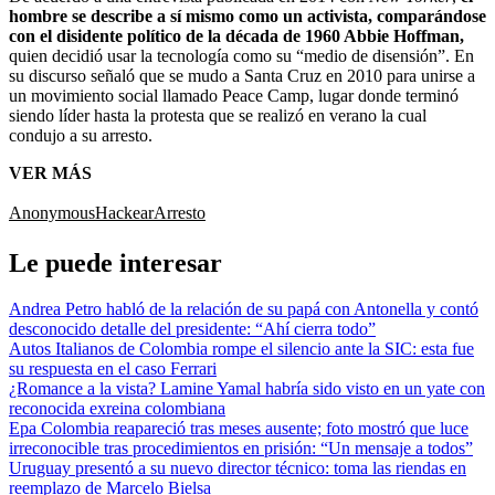
hombre se describe a sí mismo como un activista, comparándose
con el disidente político de la década de 1960 Abbie Hoffman,
quien decidió usar la tecnología como su “medio de disensión”. En
su discurso señaló que se mudo a Santa Cruz en 2010 para unirse a
un movimiento social llamado Peace Camp, lugar donde terminó
siendo líder hasta la protesta que se realizó en verano la cual
condujo a su arresto.
VER MÁS
Anonymous
Hackear
Arresto
Le puede interesar
Andrea Petro habló de la relación de su papá con Antonella y contó
desconocido detalle del presidente: “Ahí cierra todo”
Autos Italianos de Colombia rompe el silencio ante la SIC: esta fue
su respuesta en el caso Ferrari
¿Romance a la vista? Lamine Yamal habría sido visto en un yate con
reconocida exreina colombiana
Epa Colombia reapareció tras meses ausente; foto mostró que luce
irreconocible tras procedimientos en prisión: “Un mensaje a todos”
Uruguay presentó a su nuevo director técnico: toma las riendas en
reemplazo de Marcelo Bielsa