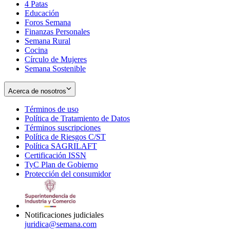
4 Patas
new
in
Educación
window
new
Foros Semana
window
Finanzas Personales
Semana Rural
Cocina
Círculo de Mujeres
Semana Sostenible
Acerca de nosotros
Términos de uso
Opens
Política de Tratamiento de Datos
in
Opens
Términos suscripciones
new
Opens
in
Política de Riesgos C/ST
window
in
Opens
new
Política SAGRILAFT
Opens
new
in
window
Certificación ISSN
Opens
in
window
new
TyC Plan de Gobierno
in
new
Opens
window
Protección del consumidor
new
window
in
Opens
window
new
in
window
new
window
Notificaciones judiciales
juridica@semana.com